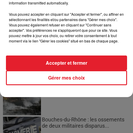
Cassie met fin à une ex-escorte
information transmitted automatically.
masculine dans sa bataille...
Vous pouvez accepter en cliquant sur "Accepter et fermer", ou affiner en
sélectionnant les finalités et/ou partenaires dans "Gérer mes choix".
Vous pouvez également refuser en cliquant sur "Continuer sans
accepter". Vos préférences ne s'appliqueront que pour ce site. Vous
pouvez mettre à jour vos choix, ou retirer votre consentement à tout
Des vitres tombent de la tour
moment via le lien "Gérer les cookies" situé en bas de chaque page.
Montparnasse : des désaccords
entre...
Accepter et fermer
Gérer mes choix
Incendies en Gironde : encore
plusieurs semaines avant
l'extinction...
Bouches-du-Rhône : les ossements
de deux militaires disparus...