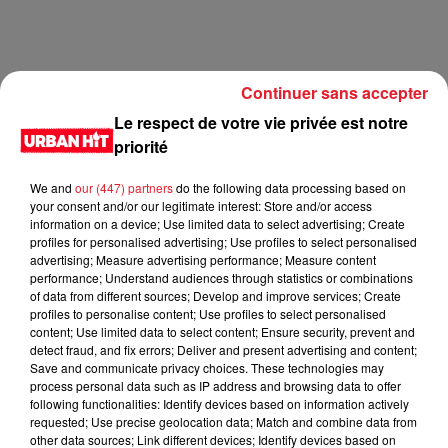
Continuer sans accepter
Le respect de votre vie privée est notre
priorité
We and
our (447) partners
do the following data processing based on
your consent and/or our legitimate interest: Store and/or access
information on a device; Use limited data to select advertising; Create
profiles for personalised advertising; Use profiles to select personalised
LES DERNIÈRES NEWS
advertising; Measure advertising performance; Measure content
Voir plus
performance; Understand audiences through statistics or combinations
of data from different sources; Develop and improve services; Create
profiles to personalise content; Use profiles to select personalised
Jay-Z se bat contre la grand-mère
content; Use limited data to select content; Ensure security, prevent and
d'un homme prétendant être son fils
detect fraud, and fix errors; Deliver and present advertising and content;
Save and communicate privacy choices. These technologies may
process personal data such as IP address and browsing data to offer
following functionalities: Identify devices based on information actively
requested; Use precise geolocation data; Match and combine data from
other data sources; Link different devices; Identify devices based on