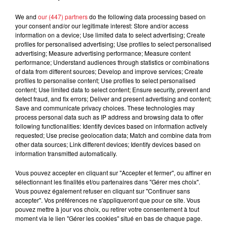
Jay-Z se bat contre la grand-mère
d'un homme prétendant être son fils
We and
our (447) partners
do the following data processing based on
your consent and/or our legitimate interest: Store and/or access
information on a device; Use limited data to select advertising; Create
profiles for personalised advertising; Use profiles to select personalised
advertising; Measure advertising performance; Measure content
performance; Understand audiences through statistics or combinations
Cassie met fin à une ex-escorte
of data from different sources; Develop and improve services; Create
profiles to personalise content; Use profiles to select personalised
masculine dans sa bataille...
content; Use limited data to select content; Ensure security, prevent and
detect fraud, and fix errors; Deliver and present advertising and content;
Save and communicate privacy choices. These technologies may
process personal data such as IP address and browsing data to offer
following functionalities: Identify devices based on information actively
requested; Use precise geolocation data; Match and combine data from
Des vitres tombent de la tour
other data sources; Link different devices; Identify devices based on
Montparnasse : des désaccords
information transmitted automatically.
entre...
Vous pouvez accepter en cliquant sur "Accepter et fermer", ou affiner en
sélectionnant les finalités et/ou partenaires dans "Gérer mes choix".
Vous pouvez également refuser en cliquant sur "Continuer sans
accepter". Vos préférences ne s'appliqueront que pour ce site. Vous
Incendies en Gironde : encore
pouvez mettre à jour vos choix, ou retirer votre consentement à tout
plusieurs semaines avant
moment via le lien "Gérer les cookies" situé en bas de chaque page.