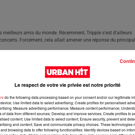
s meilleurs amis du monde. Récemment, Trippie s'est d'ailleurs
concerts. Forcément, cela allait amener une réponse du principa
Contin
vidéo de lui en compagnie de l'ex de son meilleur ennemi, dans so
ne seconde vidéo au cours de laquelle il se trouve en compagnie de
Fuck Love » de XXXTentacion en feat avec
Trippie Redd
.
Le respect de votre vie privée est notre priorité
ers
do the following data processing based on your consent and/or our legitimate int
device; Use limited data to select advertising; Create profiles for personalised adver
vertising; Measure advertising performance; Measure content performance; Unders
ns of data from different sources; Develop and improve services; Create profiles to 
alised content; Use limited data to select content; Ensure security, prevent and detect
ertising and content; Save and communicate privacy choices. These technologies
and browsing data to offer following functionalities: Identify devices based on infor