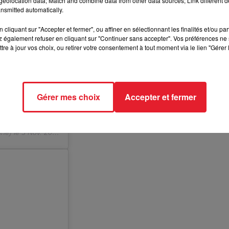
eolocation data; Match and combine data from other data sources; Link different de
nsmitted automatically.
cliquant sur "Accepter et fermer", ou affiner en sélectionnant les finalités et/ou pa
 également refuser en cliquant sur "Continuer sans accepter". Vos préférences ne 
tre à jour vos choix, ou retirer votre consentement à tout moment via le lien "Gérer 
Gérer mes choix
Accepter et fermer
"�x"�x-
ne) le
3 Nov. 2018 à 2 :32 PDT