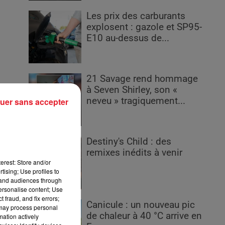
Les prix des carburants
explosent : gazole et SP95-
E10 au-dessus de...
l
21 Savage rend hommage
à Seven Shirley, son «
neveu » tragiquement...
uer sans accepter
n
Destiny's Child : des
remixes inédits à venir
erest: Store and/or
tising; Use profiles to
tand audiences through
personalise content; Use
 fraud, and fix errors;
Canicule : un nouveau pic
 may process personal
de chaleur à 40 °C arrive en
mation actively