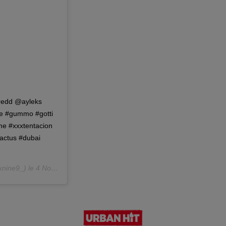
eredd @ayleks
fe #gummo #gotti
me #xxxtentacion
cactus #dubai
nine9_) le
4 Nov. 2018 à 3 :34 PST