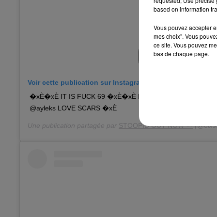
requested; Use precise g
based on information tra
Vous pouvez accepter en 
mes choix". Vous pouvez
ce site. Vous pouvez met
bas de chaque page.
Voir cette publication sur Instagram
�xÈ�xÈ IT IS FUCK 69 �xÈ�xÈ LITERALLY �x"�x
@ayleks LOVE SCARS �xÈ
Une publication partagée par
STOOPID OUT NOW ⬼️
(@6ix9i