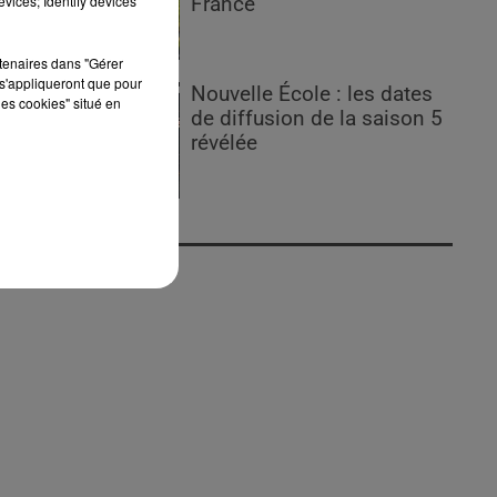
vices; Identify devices
France
rtenaires dans "Gérer
s'appliqueront que pour
Nouvelle École : les dates
les cookies" situé en
de diffusion de la saison 5
révélée