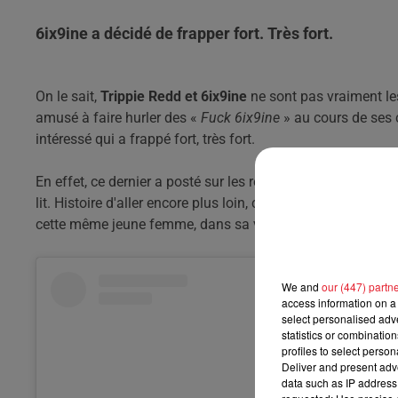
6ix9ine a décidé de frapper fort. Très fort.
On le sait,
Trippie Redd et 6ix9ine
ne sont pas vraiment le
amusé à faire hurler des «
Fuck 6ix9ine
» au cours de ses 
intéressé qui a frappé fort, très fort.
En effet, ce dernier a posté sur les réseaux sociaux, une 
lit. Histoire d'aller encore plus loin, ce dernier a posté u
cette même jeune femme, dans sa voiture. À la radio ? « 
We and
our (447) partn
access information on a 
select personalised ad
statistics or combinatio
profiles to select person
Deliver and present adv
data such as IP address 