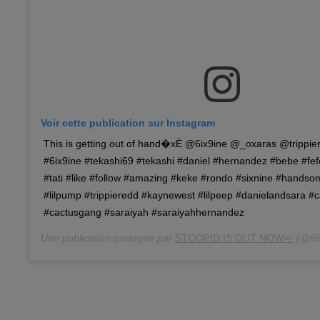
Voir cette publication sur Instagram
This is getting out of hand�xÈ @6ix9ine @_oxaras @trippi
#6ix9ine #tekashi69 #tekashi #daniel #hernandez #bebe #fe
#tati #like #follow #amazing #keke #rondo #sixnine #handso
#lilpump #trippieredd #kaynewest #lilpeep #danielandsara #
#cactusgang #saraiyah #saraiyahhernandez
Une publication partagée par
STOOPID IS OUT NOW⬼️
(@6ix