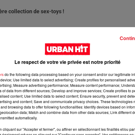
e collection de sex-toys !
ésultat ? Celle-ci se lance officiellement dans le monde du sex-
Contin
oration avec
Lelo
, le leader mondial des petits objets
igt et à l'œil.
Le respect de votre vie privée est notre priorité
ers
do the following data processing based on your consent and/or our legitimate int
device; Use limited data to select advertising; Create profiles for personalised adver
vertising; Measure advertising performance; Measure content performance; Unders
ns of data from different sources; Develop and improve services; Create profiles to 
alised content; Use limited data to select content; Ensure security, prevent and detect
ertising and content; Save and communicate privacy choices. These technologies
and browsing data to offer following functionalities: Identify devices based on infor
eolocation data; Match and combine data from other data sources; Link different de
nsmitted automatically.
cliquant sur "Accepter et fermer", ou affiner en sélectionnant les finalités et/ou pa
 également refuser en cliquant sur "Continuer sans accepter". Vos préférences ne 