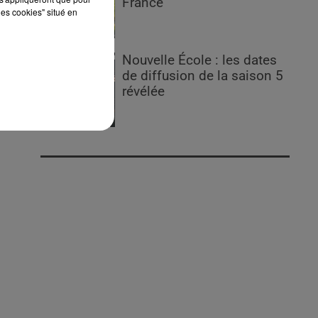
France
les cookies" situé en
Nouvelle École : les dates
de diffusion de la saison 5
révélée