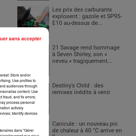
Les prix des carburants
explosent : gazole et SP95-
E10 au-dessus de...
uer sans accepter
21 Savage rend hommage
à Seven Shirley, son «
neveu » tragiquement...
erest: Store and/or
tising; Use profiles to
Destiny's Child : des
tand audiences through
personalise content; Use
remixes inédits à venir
 fraud, and fix errors;
 may process personal
mation actively
vices; Identify devices
Canicule : un nouveau pic
de chaleur à 40 °C arrive en
rtenaires dans "Gérer
s'appliqueront que pour