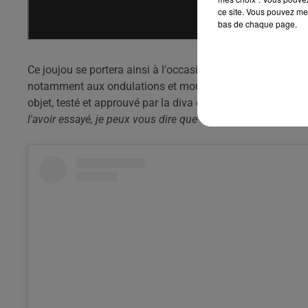
ce site. Vous pouvez met
bas de chaque page.
Ce joujou se portera ainsi à l'occasion d'un rapport sexue
notamment aux ondulations et mouvements du corps, afin 
objet, testé et approuvé par la diva elle-même !
“Dès que je 
l'avoir essayé, je peux vous dire que cette impression s'es