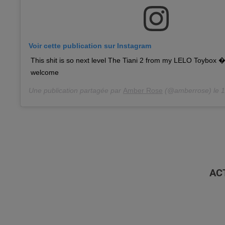
Voir cette publication sur Instagram
This shit is so next level The Tiani 2 from my LELO Toybox 
welcome
Une publication partagée par
Amber Rose
(@amberrose) le
1
AC