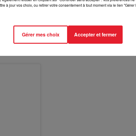
tre à jour vos choix, ou retirer votre consentement à tout moment via le lien "Gérer 
l et saura vous satisfaire grâce à sa télécommande, s'adaptant
Gérer mes choix
Accepter et fermer
d'augmenter ou de diminuer l'intensité de ses pulsations. Un
l'ai eu entre les mains, j’ai su que c’était de la bombe ! Et après
t confirmée”.