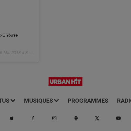
�xÉ You’re
5 Mai 2018 à 8 :41 PDT
TUS
MUSIQUES
PROGRAMMES
RADI