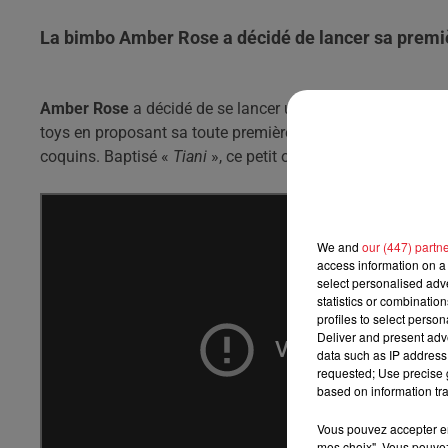
La bimbo Amber Rose a décidé de lancer sa premièr
Amber Rose
a décidé de se lancer un tout nouveau défi ! R
toys en proposant sa toute première collection, en collab
coquins. Baptisé «
Tiani
», ce petit objet semble obéir au do
We and
our (447) partn
access information on a 
select personalised ad
statistics or combinatio
profiles to select person
Deliver and present adv
data such as IP address 
requested; Use precise g
based on information tra
Vous pouvez accepter en 
mes choix". Vous pouvez