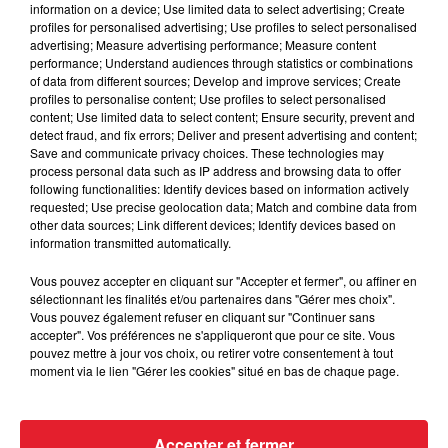
information on a device; Use limited data to select advertising; Create
Cassie met fin à une ex-escorte
profiles for personalised advertising; Use profiles to select personalised
masculine dans sa bataille...
advertising; Measure advertising performance; Measure content
performance; Understand audiences through statistics or combinations
of data from different sources; Develop and improve services; Create
profiles to personalise content; Use profiles to select personalised
content; Use limited data to select content; Ensure security, prevent and
detect fraud, and fix errors; Deliver and present advertising and content;
Des vitres tombent de la tour
Save and communicate privacy choices. These technologies may
process personal data such as IP address and browsing data to offer
Montparnasse : des désaccords
following functionalities: Identify devices based on information actively
entre...
requested; Use precise geolocation data; Match and combine data from
other data sources; Link different devices; Identify devices based on
information transmitted automatically.
Vous pouvez accepter en cliquant sur "Accepter et fermer", ou affiner en
Incendies en Gironde : encore
sélectionnant les finalités et/ou partenaires dans "Gérer mes choix".
plusieurs semaines avant
Vous pouvez également refuser en cliquant sur "Continuer sans
l'extinction...
accepter". Vos préférences ne s'appliqueront que pour ce site. Vous
pouvez mettre à jour vos choix, ou retirer votre consentement à tout
moment via le lien "Gérer les cookies" situé en bas de chaque page.
Bouches-du-Rhône : les ossements
de deux militaires disparus...
Accepter et fermer