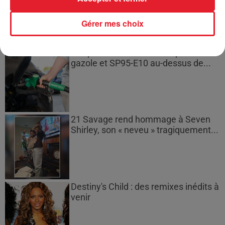
Gérer mes choix
Les prix des carburants explosent :
gazole et SP95-E10 au-dessus de...
21 Savage rend hommage à Seven
Shirley, son « neveu » tragiquement...
Destiny's Child : des remixes inédits à
venir