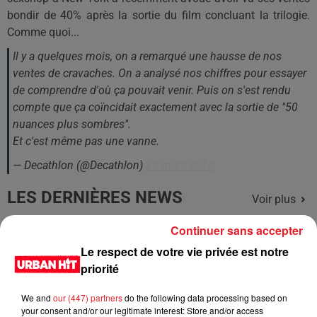
bondir de 40% après la sortie du film concluant la trilogie.
Comme quoi...
Il y a quelques mois, on a remarqué une hausse de nos
ventes de cravaches. On a analysé nos chiffres pour essayer
de comprendre d'où ça pouvait venir. Puis on s'est rendu
compte que ça coïncidait exactement avec la sortie de "50
nuances plus sombres".
Et c'est même pas une vanne.
— Decathlon (@Decathlon)
26 mars 2018
LES DERNIÈRES NEWS
Voir plus
Continuer sans accepter
Jay-Z se bat contre la grand-mère
Le respect de votre vie privée est notre
d'un homme prétendant être son fils
priorité
We and
our (447) partners
do the following data processing based on
your consent and/or our legitimate interest: Store and/or access