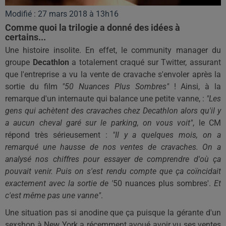
Modifié : 27 mars 2018 à 13h16
Comme quoi la trilogie a donné des idées à
certains...
Une histoire insolite. En effet, le community manager du
groupe
Decathlon
a totalement craqué sur Twitter, assurant
que l'entreprise a vu la vente de cravache s'envoler après la
sortie du film
"50 Nuances Plus Sombres"
!
Ainsi, à la
remarque d'un internaute qui balance une petite vanne, :
"Les
gens qui achètent des cravaches chez Decathlon alors qu'il y
a aucun cheval garé sur le parking, on vous voit"
, le CM
répond très sérieusement :
"Il y a quelques mois, on a
remarqué une hausse de nos ventes de cravaches. On a
analysé nos chiffres pour essayer de comprendre d'où ça
pouvait venir. Puis on s'est rendu compte que ça coïncidait
exactement avec la sortie de '
50 nuances plus sombres'.
Et
c'est même pas une vanne"
.
Une situation pas si anodine que ça puisque la gérante d'un
sexshop à New York a récemment avoué avoir vu ses ventes