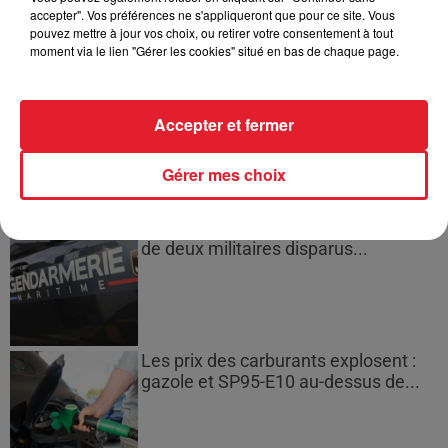
entre...
accepter". Vos préférences ne s'appliqueront que pour ce site. Vous
pouvez mettre à jour vos choix, ou retirer votre consentement à tout
moment via le lien "Gérer les cookies" situé en bas de chaque page.
Incendies en Gironde : encore
plusieurs semaines avant
Accepter et fermer
l'extinction...
Gérer mes choix
Bouches-du-Rhône : les ossements
de deux militaires disparus...
Les prix des carburants explosent :
gazole et SP95-E10 au-dessus de...