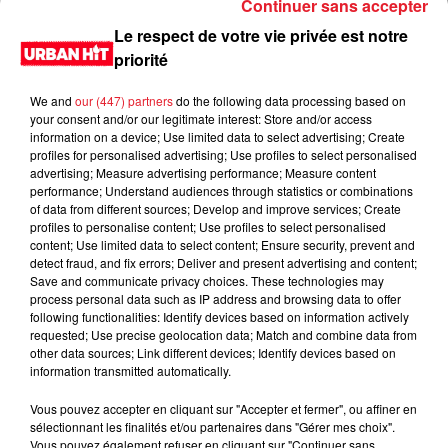
Continuer sans accepter
Le respect de votre vie privée est notre
Téléphones portables : zoom sur les assurances
priorité
LES DERNIÈRES NEWS
Voir plus
We and
our (447) partners
do the following data processing based on
your consent and/or our legitimate interest: Store and/or access
information on a device; Use limited data to select advertising; Create
Jay-Z se bat contre la grand-mère
profiles for personalised advertising; Use profiles to select personalised
d'un homme prétendant être son fils
advertising; Measure advertising performance; Measure content
performance; Understand audiences through statistics or combinations
of data from different sources; Develop and improve services; Create
profiles to personalise content; Use profiles to select personalised
content; Use limited data to select content; Ensure security, prevent and
detect fraud, and fix errors; Deliver and present advertising and content;
Cassie met fin à une ex-escorte
Save and communicate privacy choices. These technologies may
masculine dans sa bataille...
process personal data such as IP address and browsing data to offer
following functionalities: Identify devices based on information actively
requested; Use precise geolocation data; Match and combine data from
other data sources; Link different devices; Identify devices based on
information transmitted automatically.
Des vitres tombent de la tour
Vous pouvez accepter en cliquant sur "Accepter et fermer", ou affiner en
sélectionnant les finalités et/ou partenaires dans "Gérer mes choix".
Montparnasse : des désaccords
Vous pouvez également refuser en cliquant sur "Continuer sans