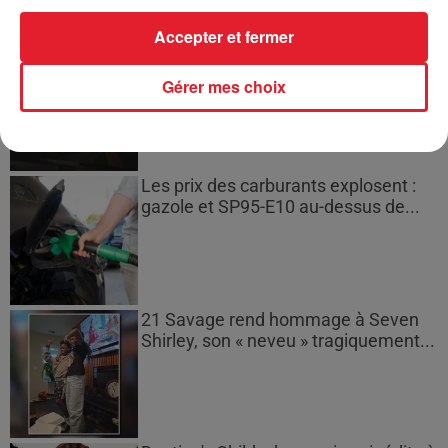
Accepter et fermer
Bouches-du-Rhône : les ossements
de deux militaires disparus...
Gérer mes choix
Les prix des carburants explosent :
gazole et SP95-E10 au-dessus de...
21 Savage rend hommage à Seven
Shirley, son « neveu » tragiquement...