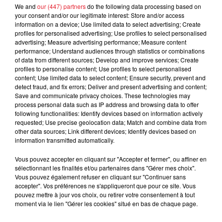
We and
our (447) partners
do the following data processing based on
your consent and/or our legitimate interest: Store and/or access
information on a device; Use limited data to select advertising; Create
profiles for personalised advertising; Use profiles to select personalised
advertising; Measure advertising performance; Measure content
Cassie met fin à une ex-escorte
performance; Understand audiences through statistics or combinations
masculine dans sa bataille...
of data from different sources; Develop and improve services; Create
profiles to personalise content; Use profiles to select personalised
content; Use limited data to select content; Ensure security, prevent and
detect fraud, and fix errors; Deliver and present advertising and content;
Save and communicate privacy choices. These technologies may
process personal data such as IP address and browsing data to offer
following functionalities: Identify devices based on information actively
Des vitres tombent de la tour
requested; Use precise geolocation data; Match and combine data from
Montparnasse : des désaccords
other data sources; Link different devices; Identify devices based on
entre...
information transmitted automatically.
Vous pouvez accepter en cliquant sur "Accepter et fermer", ou affiner en
sélectionnant les finalités et/ou partenaires dans "Gérer mes choix".
Vous pouvez également refuser en cliquant sur "Continuer sans
Incendies en Gironde : encore
accepter". Vos préférences ne s'appliqueront que pour ce site. Vous
plusieurs semaines avant
pouvez mettre à jour vos choix, ou retirer votre consentement à tout
l'extinction...
moment via le lien "Gérer les cookies" situé en bas de chaque page.