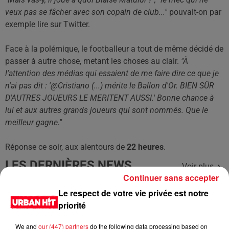
veux pas se fâcher avec son copain de club..."
pouvait-on par
exemple lire sur Twitter.
Face à la polémique, le footballeur a tout de même décidé de
passer à autre chose, metant les choses au clair.
"À
l'attention des médias qui essaient de me faire dire ce que je
n'ai pas dit : '@Cristiano (...) mérite le Ballon d'Or. BIEN SÛR
D'AUTRES JOUEURS LE MERITENT AUSSI.' Bonne chance à
lui et aux autres grands joueurs qui sont nommés. Que le
meilleur gagne."
Réponse ce soir, aux alentours de
22 heures
.
LES DERNIÈRES NEWS
Voir plus
Continuer sans accepter
Le respect de votre vie privée est notre
Jay-Z se bat contre la grand-mère
d'un homme prétendant être son fils
priorité
We and
our (447) partners
do the following data processing based on