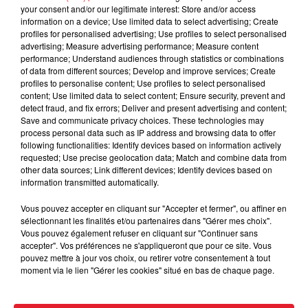
your consent and/or our legitimate interest: Store and/or access
information on a device; Use limited data to select advertising; Create
profiles for personalised advertising; Use profiles to select personalised
Cassie met fin à une ex-escorte
advertising; Measure advertising performance; Measure content
masculine dans sa bataille...
performance; Understand audiences through statistics or combinations
of data from different sources; Develop and improve services; Create
profiles to personalise content; Use profiles to select personalised
content; Use limited data to select content; Ensure security, prevent and
detect fraud, and fix errors; Deliver and present advertising and content;
Save and communicate privacy choices. These technologies may
process personal data such as IP address and browsing data to offer
Des vitres tombent de la tour
following functionalities: Identify devices based on information actively
Montparnasse : des désaccords
requested; Use precise geolocation data; Match and combine data from
entre...
other data sources; Link different devices; Identify devices based on
information transmitted automatically.
Vous pouvez accepter en cliquant sur "Accepter et fermer", ou affiner en
sélectionnant les finalités et/ou partenaires dans "Gérer mes choix".
Incendies en Gironde : encore
Vous pouvez également refuser en cliquant sur "Continuer sans
plusieurs semaines avant
accepter". Vos préférences ne s'appliqueront que pour ce site. Vous
l'extinction...
pouvez mettre à jour vos choix, ou retirer votre consentement à tout
moment via le lien "Gérer les cookies" situé en bas de chaque page.