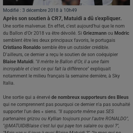
Modifié : 3 décembre 2018 à 10h49
Après son soutien à CR7, Matuidi a dû s'expliquer.
Une sortie malvenue. En effet, c'est aujourd'hui que le nom
du Ballon d'Or 2018 va être dévoilé. Si
Griezmann
ou
Modric
semblent être les deux principaux favoris, le portugais
Cristiano Ronaldo
semble être un outsider crédible.
D'ailleurs, ce dernier a reçu le soutien de son coéquipier
Blaise Matuidi
. "
Il mérite le Ballon d'Or, il a une faim
incroyable et c'est ce qui fait la différence
" expliquait
notamment le milieu français la semaine dernière, à Sky
Italia.
Une sortie qui a énervé
de nombreux supporteurs des Bleus
qui ne comprennent pas pourquoi ce dernier n'a pas souhaité
supporter l'un des « siens.
"Il supporte même pas SES
partenaires grizou ou Kyllian toujours pour l'autre RONALDO",
"@MATUIDIBlaise c'est lui qui paye ton salaire ou quoi ?",
"Mais vas-y, il joue à quoi Blaise Matuidi ?", "le mec qui ne