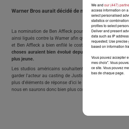
We and
our (447) partn
access information on a 
Warner Bros aurait décidé de ne pas conserver l'act
select personalised ad
statistics or combinatio
profiles to select person
Deliver and present adv
La nomination de Ben Affleck pour le rôle de
Batman
ava
data such as IP address 
ainsi ligués contre la Warner afin que les studios reviennen
requested; Use precise g
et Ben Affleck a bien enfilé le costume du super-héros, do
based on information tra
choses auraient bien évolué depuis.
En effet, la Warne
Vous pouvez accepter en 
plus jeune.
mes choix". Vous pouvez
ce site. Vous pouvez met
L
es studios américains souhaitent par contre, faire cela
bas de chaque page.
garder l'acteur au casting de Justice
League
tout en lais
plus d'éléments de réponse d'ici le
Comic-Con
qui débute
nous en saurons donc bien plus concernant la place d'Affl