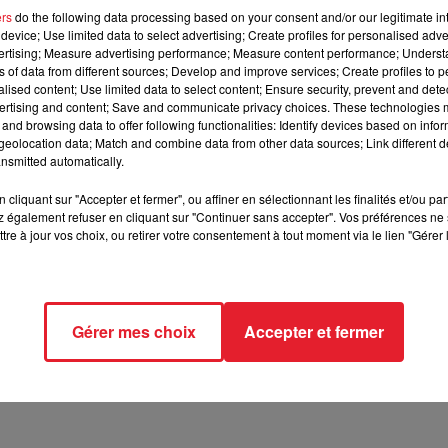
ers
do the following data processing based on your consent and/or our legitimate int
device; Use limited data to select advertising; Create profiles for personalised adver
eur...
vertising; Measure advertising performance; Measure content performance; Unders
ns of data from different sources; Develop and improve services; Create profiles to 
alised content; Use limited data to select content; Ensure security, prevent and detect
ertising and content; Save and communicate privacy choices. These technologies
it fait un véritable scandale.
En effet, de nombreux fans s'étai
and browsing data to offer following functionalities: Identify devices based on infor
t sur leur choix.
Malheureusement, ceux-ci ne les ont pas écou
eolocation data; Match and combine data from other data sources; Link different de
nt le seul véritable pouvoir est d'être richissime.
Cependant, 
nsmitted automatically.
r songerait actuellement à remplacer Ben Affleck par un act
cliquant sur "Accepter et fermer", ou affiner en sélectionnant les finalités et/ou pa
 également refuser en cliquant sur "Continuer sans accepter". Vos préférences ne 
tre à jour vos choix, ou retirer votre consentement à tout moment via le lien "Gérer 
 de la plus correcte des façons.
Pour cela, il souhaiterait m
sant quelqu'un de plus jeune reprendre son rôle.
Nous aurons b
 demain.
En effet, le casting de la Justice
League
y sera dévoilé
eck dans ce film.
Gérer mes choix
Accepter et fermer