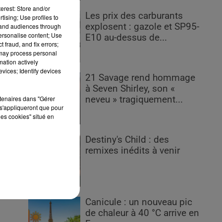
erest: Store and/or
Les prix des carburants
tising; Use profiles to
explosent : gazole et SP95-
tand audiences through
personalise content; Use
E10 au-dessus de...
 fraud, and fix errors;
 may process personal
ent
mation actively
tés
vices; Identify devices
21 Savage rend hommage
les
à Seven Shirley, son «
eur
rtenaires dans "Gérer
neveu » tragiquement...
s'appliqueront que pour
les cookies" situé en
ême
ien
Destiny's Child : des
 et
remixes inédits à venir
Canicule : un nouveau pic
de chaleur à 40 °C arrive en