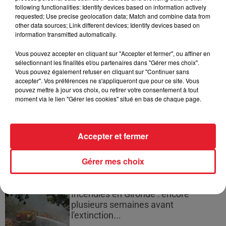
d'un homme prétendant être son fils
following functionalities: Identify devices based on information actively
requested; Use precise geolocation data; Match and combine data from
other data sources; Link different devices; Identify devices based on
information transmitted automatically.
Vous pouvez accepter en cliquant sur "Accepter et fermer", ou affiner en
Cassie met fin à une ex-escorte
sélectionnant les finalités et/ou partenaires dans "Gérer mes choix".
masculine dans sa bataille...
Vous pouvez également refuser en cliquant sur "Continuer sans
accepter". Vos préférences ne s'appliqueront que pour ce site. Vous
pouvez mettre à jour vos choix, ou retirer votre consentement à tout
moment via le lien "Gérer les cookies" situé en bas de chaque page.
Des vitres tombent de la tour
Accepter et fermer
Montparnasse : des désaccords
entre...
Gérer mes choix
Incendies en Gironde : encore
plusieurs semaines avant
l'extinction...