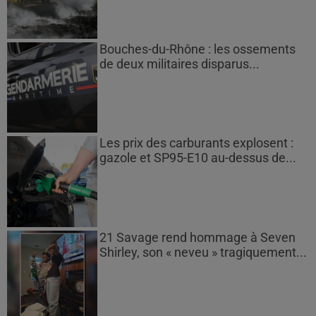
Bouches-du-Rhône : les ossements
de deux militaires disparus...
Les prix des carburants explosent :
gazole et SP95-E10 au-dessus de...
21 Savage rend hommage à Seven
Shirley, son « neveu » tragiquement...