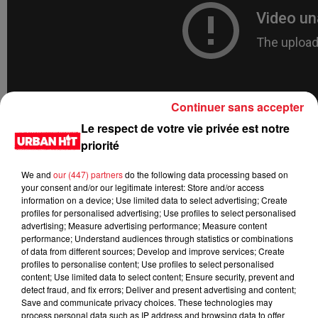
Continuer sans accepter
Le respect de votre vie privée est notre
priorité
We and
our (447) partners
do the following data processing based on
your consent and/or our legitimate interest: Store and/or access
information on a device; Use limited data to select advertising; Create
profiles for personalised advertising; Use profiles to select personalised
advertising; Measure advertising performance; Measure content
performance; Understand audiences through statistics or combinations
of data from different sources; Develop and improve services; Create
profiles to personalise content; Use profiles to select personalised
LES DERNIÈRES NEWS
Voir plus
content; Use limited data to select content; Ensure security, prevent and
detect fraud, and fix errors; Deliver and present advertising and content;
Save and communicate privacy choices. These technologies may
Jay-Z se bat contre la grand-mère
process personal data such as IP address and browsing data to offer