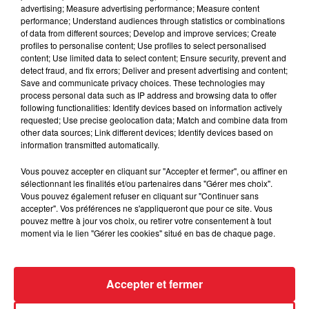
advertising; Measure advertising performance; Measure content
performance; Understand audiences through statistics or combinations
of data from different sources; Develop and improve services; Create
profiles to personalise content; Use profiles to select personalised
content; Use limited data to select content; Ensure security, prevent and
detect fraud, and fix errors; Deliver and present advertising and content;
Save and communicate privacy choices. These technologies may
process personal data such as IP address and browsing data to offer
following functionalities: Identify devices based on information actively
requested; Use precise geolocation data; Match and combine data from
other data sources; Link different devices; Identify devices based on
LES DERNIÈRES NEWS
information transmitted automatically.
Voir plus
Vous pouvez accepter en cliquant sur "Accepter et fermer", ou affiner en
sélectionnant les finalités et/ou partenaires dans "Gérer mes choix".
Jay-Z se bat contre la grand-mère
Vous pouvez également refuser en cliquant sur "Continuer sans
d'un homme prétendant être son fils
accepter". Vos préférences ne s'appliqueront que pour ce site. Vous
pouvez mettre à jour vos choix, ou retirer votre consentement à tout
moment via le lien "Gérer les cookies" situé en bas de chaque page.
Cassie met fin à une ex-escorte
Accepter et fermer
masculine dans sa bataille...