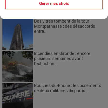
Gérer mes choix
Des vitres tombent de la tour
Montparnasse : des désaccords
entre...
Incendies en Gironde : encore
plusieurs semaines avant
l'extinction...
Bouches-du-Rhône : les ossements
de deux militaires disparus...