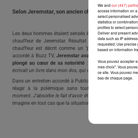
We and
our (447) partn
access information on a 
Selon Jeremstar, son ancien chauffeur l'aurait trah
select personalised ad
statistics or combinatio
profiles to select person
Deliver and present adv
Les deux hommes étaient sensés être très proche.
Cependa
data such as IP address 
chauffeur de
Jeremstar
.
Résultat ?
Celui-ci l'aurait tou
requested; Use precise g
chauffeur est
décrit
comme un
"piètre chauffeur", "ing
based on information tra
accordé à Buzz TV,
Jeremstar
avait, il y a quelques jou
Vous pouvez accepter en 
plongé au cœur de sa notoriété
:
"Ca a tendance à leur
mes choix". Vous pouvez
écrivait un livre dans mon dos, qui consignait mes moindres
ce site. Vous pouvez met
bas de chaque page.
Dans un entretien accordé à Public, qui a notamment souha
réagir à la polémique sans toutefois en rajouter :
"
moment.
J’absorbe le fait d’avoir été accusé, dans un récen
imagine en tout cas que la situation entre les deux est dé