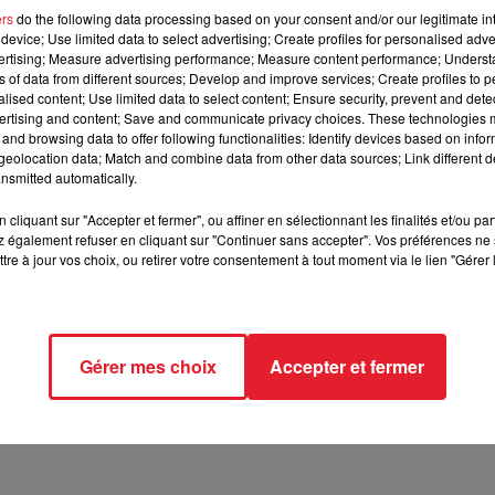
ers
do the following data processing based on your consent and/or our legitimate int
device; Use limited data to select advertising; Create profiles for personalised adver
i.
vertising; Measure advertising performance; Measure content performance; Unders
ns of data from different sources; Develop and improve services; Create profiles to 
alised content; Use limited data to select content; Ensure security, prevent and detect
ertising and content; Save and communicate privacy choices. These technologies
nt, il semblerait que la notoriété soit montée à la tête de l'anc
and browsing data to offer following functionalities: Identify devices based on infor
t simplement trahi.
Dans le dernier ouvrage du
blogueur star
eolocation data; Match and combine data from other data sources; Link different de
rat" et "uniquement intéressé par la notoriété"
.
Dans un entret
nsmitted automatically.
rs, fait savoir que Laurent avait changé du tout au tout en ét
cliquant sur "Accepter et fermer", ou affiner en sélectionnant les finalités et/ou pa
 monter à la tête
(...)
Je
me rappelle d'un ancien personnage 
 également refuser en cliquant sur "Continuer sans accepter". Vos préférences ne 
 faits et gestes.
Je me suis dit,
'c'est
pas possible !
'"
.
tre à jour vos choix, ou retirer votre consentement à tout moment via le lien "Gérer 
ité en savoir d'avantage sur cet imbroglio, le chauffeur a ten
Je n’ai pas vraiment de mots à ajouter sur le sujet pour
t livre, d’être un
'profiteur'
.
C’est vraiment le monde à l’envers..
".
Gérer mes choix
Accepter et fermer
sormais plus que tendue.