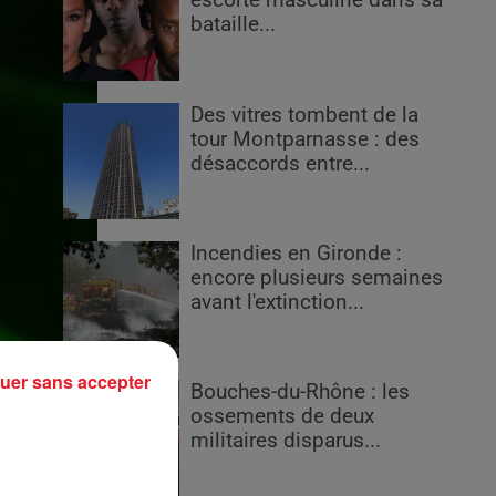
escorte masculine dans sa
bataille...
Des vitres tombent de la
tour Montparnasse : des
désaccords entre...
Incendies en Gironde :
encore plusieurs semaines
avant l'extinction...
uer sans accepter
Bouches-du-Rhône : les
ossements de deux
militaires disparus...