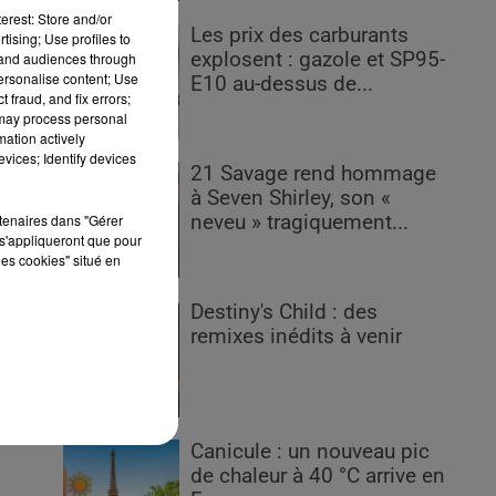
erest: Store and/or
Les prix des carburants
tising; Use profiles to
explosent : gazole et SP95-
tand audiences through
personalise content; Use
E10 au-dessus de...
 fraud, and fix errors;
 may process personal
mation actively
vices; Identify devices
21 Savage rend hommage
à Seven Shirley, son «
rtenaires dans "Gérer
neveu » tragiquement...
s'appliqueront que pour
les cookies" situé en
Destiny's Child : des
remixes inédits à venir
Canicule : un nouveau pic
de chaleur à 40 °C arrive en