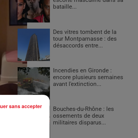
escorte masculine dans sa
bataille...
Des vitres tombent de la
tour Montparnasse : des
désaccords entre...
Incendies en Gironde :
encore plusieurs semaines
avant l'extinction...
uer sans accepter
Bouches-du-Rhône : les
ossements de deux
militaires disparus...