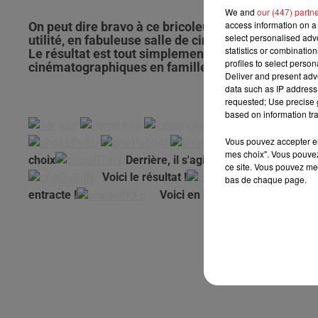
We and
our (447) partn
access information on a 
On peut dire bravo à ce bricoleur du dimanche pour
select personalised ad
utilité, en fabuleuse salle de cinéma ! Ce homme no
statistics or combinatio
Le résultat est tout simplement époustouflant ! R
profiles to select person
cinématographiques en famille ou entre amis...
Deliver and present adv
data such as IP address 
requested; Use precise g
based on information tra
Vous pouvez accepter en 
A
mes choix". Vous pouvez
choix
Derrière, il s'agit du bar construit de 
ce site. Vous pouvez met
Voici le résultat !
bas de chaque page.
entracte !
Voici en bonus le lit de princess