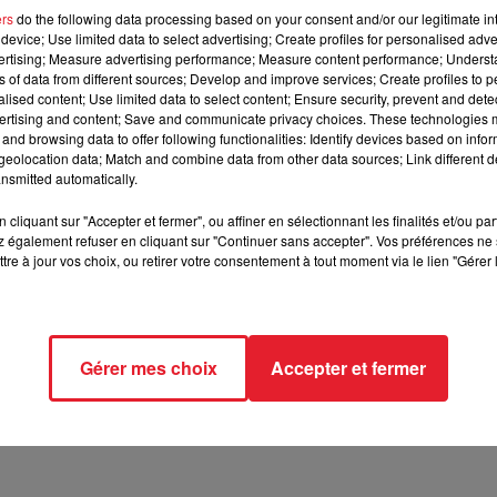
ers
do the following data processing based on your consent and/or our legitimate int
device; Use limited data to select advertising; Create profiles for personalised adver
 avoir transformé sa cave qui n'avait autrefois aucune
vertising; Measure advertising performance; Measure content performance; Unders
us livre les photos de ses travaux, au fur et à mesure...
ns of data from different sources; Develop and improve services; Create profiles to 
ien de tel pour passer de supers moments
alised content; Use limited data to select content; Ensure security, prevent and detect
ertising and content; Save and communicate privacy choices. These technologies
and browsing data to offer following functionalities: Identify devices based on infor
eolocation data; Match and combine data from other data sources; Link different de
nsmitted automatically.
cliquant sur "Accepter et fermer", ou affiner en sélectionnant les finalités et/ou pa
h le vidéoprojecteur... Très chiant à installer mais bon, pas le
 également refuser en cliquant sur "Continuer sans accepter". Vos préférences ne 
toute pièce par l'as du bricolage
Sympa vu du bar !
tre à jour vos choix, ou retirer votre consentement à tout moment via le lien "Gérer 
Ah dans le noir c'est génial !!
Petit coin
e que le bricoleur a construit pour sa fille !
Gérer mes choix
Accepter et fermer