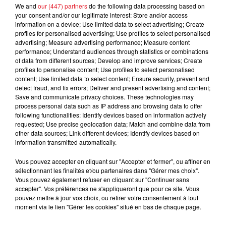
We and
our (447) partners
do the following data processing based on
your consent and/or our legitimate interest: Store and/or access
information on a device; Use limited data to select advertising; Create
profiles for personalised advertising; Use profiles to select personalised
advertising; Measure advertising performance; Measure content
Cassie met fin à une ex-escorte
performance; Understand audiences through statistics or combinations
masculine dans sa bataille...
of data from different sources; Develop and improve services; Create
profiles to personalise content; Use profiles to select personalised
content; Use limited data to select content; Ensure security, prevent and
detect fraud, and fix errors; Deliver and present advertising and content;
Save and communicate privacy choices. These technologies may
process personal data such as IP address and browsing data to offer
following functionalities: Identify devices based on information actively
Des vitres tombent de la tour
requested; Use precise geolocation data; Match and combine data from
Montparnasse : des désaccords
other data sources; Link different devices; Identify devices based on
entre...
information transmitted automatically.
Vous pouvez accepter en cliquant sur "Accepter et fermer", ou affiner en
sélectionnant les finalités et/ou partenaires dans "Gérer mes choix".
Vous pouvez également refuser en cliquant sur "Continuer sans
Incendies en Gironde : encore
accepter". Vos préférences ne s'appliqueront que pour ce site. Vous
plusieurs semaines avant
pouvez mettre à jour vos choix, ou retirer votre consentement à tout
l'extinction...
moment via le lien "Gérer les cookies" situé en bas de chaque page.