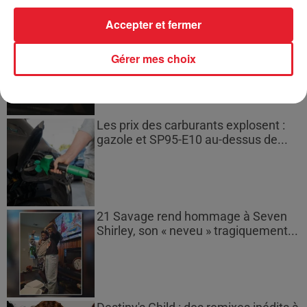
Accepter et fermer
Bouches-du-Rhône : les ossements
de deux militaires disparus...
Gérer mes choix
Les prix des carburants explosent :
gazole et SP95-E10 au-dessus de...
21 Savage rend hommage à Seven
Shirley, son « neveu » tragiquement...