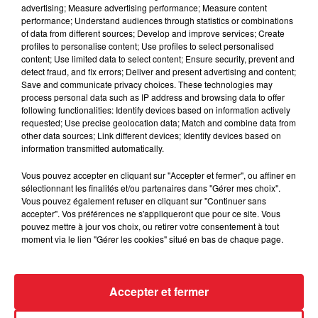
advertising; Measure advertising performance; Measure content
performance; Understand audiences through statistics or combinations
of data from different sources; Develop and improve services; Create
profiles to personalise content; Use profiles to select personalised
content; Use limited data to select content; Ensure security, prevent and
detect fraud, and fix errors; Deliver and present advertising and content;
Save and communicate privacy choices. These technologies may
process personal data such as IP address and browsing data to offer
following functionalities: Identify devices based on information actively
requested; Use precise geolocation data; Match and combine data from
other data sources; Link different devices; Identify devices based on
LES DERNIÈRES NEWS
information transmitted automatically.
Voir plus
Vous pouvez accepter en cliquant sur "Accepter et fermer", ou affiner en
sélectionnant les finalités et/ou partenaires dans "Gérer mes choix".
Jay-Z se bat contre la grand-mère
Vous pouvez également refuser en cliquant sur "Continuer sans
d'un homme prétendant être son fils
accepter". Vos préférences ne s'appliqueront que pour ce site. Vous
pouvez mettre à jour vos choix, ou retirer votre consentement à tout
moment via le lien "Gérer les cookies" situé en bas de chaque page.
Cassie met fin à une ex-escorte
Accepter et fermer
masculine dans sa bataille...