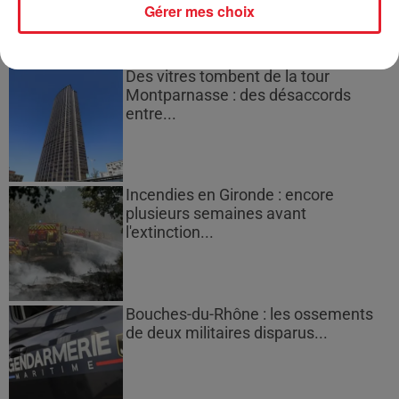
Gérer mes choix
Des vitres tombent de la tour
Montparnasse : des désaccords
entre...
Incendies en Gironde : encore
plusieurs semaines avant
l'extinction...
Bouches-du-Rhône : les ossements
de deux militaires disparus...