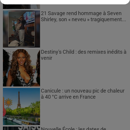
21 Savage rend hommage à Seven
Shirley, son « neveu » tragiquement...
Destiny's Child : des remixes inédits à
venir
Canicule : un nouveau pic de chaleur
à 40 °C arrive en France
Nouvelle École : les dates de