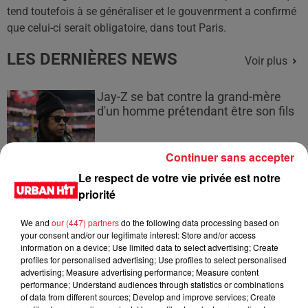
tend toutefois à se généraliser et le gouvenrment a confirmé
que celui-ci serait obligatoire, dans tout Paris.
LES DERNIÈRES NEWS
Voir plus
Jay-Z se bat contre la grand-mère
d'un homme prétendant être son fils
Continuer sans accepter
Le respect de votre vie privée est notre
Cassie met fin à une ex-escorte
priorité
masculine dans sa bataille...
We and
our (447) partners
do the following data processing based on
your consent and/or our legitimate interest: Store and/or access
information on a device; Use limited data to select advertising; Create
profiles for personalised advertising; Use profiles to select personalised
advertising; Measure advertising performance; Measure content
Des vitres tombent de la tour
performance; Understand audiences through statistics or combinations
Montparnasse : des désaccords
of data from different sources; Develop and improve services; Create