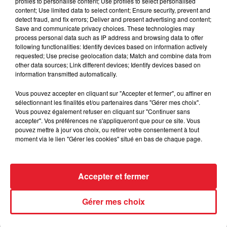
entre...
profiles to personalise content; Use profiles to select personalised
content; Use limited data to select content; Ensure security, prevent and
detect fraud, and fix errors; Deliver and present advertising and content;
Save and communicate privacy choices. These technologies may
process personal data such as IP address and browsing data to offer
following functionalities: Identify devices based on information actively
Incendies en Gironde : encore
requested; Use precise geolocation data; Match and combine data from
plusieurs semaines avant
other data sources; Link different devices; Identify devices based on
l'extinction...
information transmitted automatically.
Vous pouvez accepter en cliquant sur "Accepter et fermer", ou affiner en
sélectionnant les finalités et/ou partenaires dans "Gérer mes choix".
Vous pouvez également refuser en cliquant sur "Continuer sans
Bouches-du-Rhône : les ossements
accepter". Vos préférences ne s'appliqueront que pour ce site. Vous
de deux militaires disparus...
pouvez mettre à jour vos choix, ou retirer votre consentement à tout
moment via le lien "Gérer les cookies" situé en bas de chaque page.
Accepter et fermer
Les prix des carburants explosent :
gazole et SP95-E10 au-dessus de...
Gérer mes choix