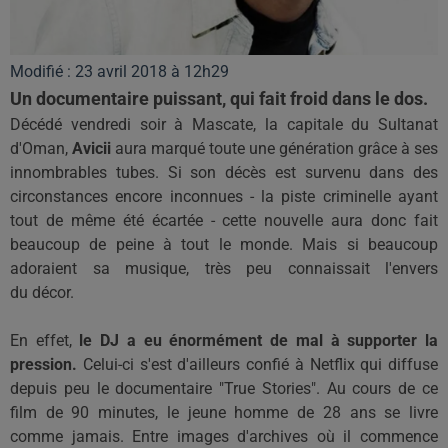
Modifié : 23 avril 2018 à 12h29
Un documentaire puissant, qui fait froid dans le dos.
Décédé vendredi soir à Mascate, la capitale du
Sultanat
d'Oman,
Avicii
aura marqué toute une génération grâce à ses
innombrables tubes.
Si son décès est survenu dans des
circonstances encore inconnues - la piste criminelle ayant
tout de même été écartée - cette nouvelle aura donc fait
beaucoup de peine à tout le monde.
Mais si beaucoup
adoraient sa musique, très p
eu
connaissait l'envers
du
décor.
En effet,
le DJ a eu énormément de mal à supporter la
pression.
Celui-ci s'est d'ailleurs confié à
Netflix
qui diffuse
depuis peu le documentaire "
True
Stories
".
Au cours de ce
film de 90 minutes, le jeune homme de 28 ans se livre
comme jamais.
Entre images d'archives
où
il commence