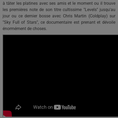
à
tâter
les platines avec ses amis et le moment ou il trouve
les premières note de son titre
cultissime
"
Levels
" jusqu'au
jour ou
ce dernier
bosse avec Chris Martin
(
Coldplay
)
sur
"Sky Full of Stars", ce documentaire est prenant et dévoile
énormément de choses.