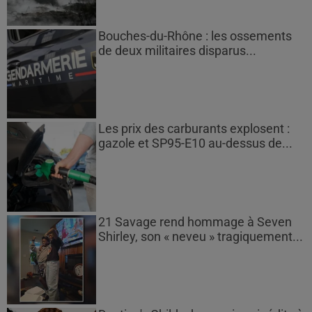
Bouches-du-Rhône : les ossements
de deux militaires disparus...
Les prix des carburants explosent :
gazole et SP95-E10 au-dessus de...
21 Savage rend hommage à Seven
Shirley, son « neveu » tragiquement...