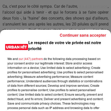
Ca, c'est pour le côté sympa.
Car de l'autre,
il y a la pression
,
l'alcool qui aide à tenir - et qui le forcera à se faire opérer
deux fois -, la "haine" des concerts, des shows qui d'ailleurs,
s'annulent les uns après les autres, les 20 pilules qu'il prend
chaque jour...
Bref, l'artiste était au plus mal :
« Les fans
Continuer sans accepter
étaient
super-heureux
et moi, j’étais super-mal,
Le respect de votre vie privée est notre
confie
Avicii
.
Les concerts n’en finissaient pas.
Quand j’avais
priorité
envie de taper dans les murs, je m’arrêtais deux mois, mais je
n’arrivais pas à me détendre en pensant aux nouveaux
We and
our (447) partners
do the following data processing based on
concerts qui approchaient.
»
Bref, ce documentaire nous
your consent and/or our legitimate interest: Store and/or access
montre l'implosion véritable d'un jeune qui ne voulait qu'une
information on a device; Use limited data to select advertising; Create
chose :
faire sa musique, tranquille.
Et ca fait franchement
profiles for personalised advertising; Use profiles to select personalised
advertising; Measure advertising performance; Measure content
tout drôle.
performance; Understand audiences through statistics or combinations
of data from different sources; Develop and improve services; Create
LES DERNIÈRES NEWS
Voir plus
profiles to personalise content; Use profiles to select personalised
content; Use limited data to select content; Ensure security, prevent and
detect fraud, and fix errors; Deliver and present advertising and content;
Jay-Z se bat contre la grand-mère
Save and communicate privacy choices. These technologies may
d'un homme prétendant être son fils
process personal data such as IP address and browsing data to offer