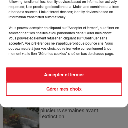
following functionalities: Identify devices based on information actively
requested; Use precise geolocation data; Match and combine data from
other data sources; Link different devices; Identify devices based on
information transmitted automatically.
Vous pouvez accepter en cliquant sur "Accepter et fermer", ou affiner en
Cassie met fin à une ex-escorte
sélectionnant les finalités et/ou partenaires dans "Gérer mes choix".
masculine dans sa bataille...
Vous pouvez également refuser en cliquant sur "Continuer sans
accepter". Vos préférences ne s'appliqueront que pour ce site. Vous
pouvez mettre à jour vos choix, ou retirer votre consentement à tout
moment via le lien "Gérer les cookies" situé en bas de chaque page.
Des vitres tombent de la tour
Montparnasse : des désaccords
Accepter et fermer
entre...
Gérer mes choix
Incendies en Gironde : encore
plusieurs semaines avant
l'extinction...