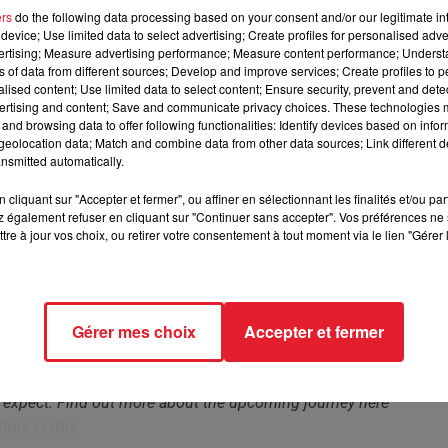
ers
do the following data processing based on your consent and/or our legitimate int
device; Use limited data to select advertising; Create profiles for personalised adver
e épique.
vertising; Measure advertising performance; Measure content performance; Unders
ns of data from different sources; Develop and improve services; Create profiles to 
alised content; Use limited data to select content; Ensure security, prevent and detect
ertising and content; Save and communicate privacy choices. These technologies
elle est faite pour vous. En effet, il a été confirmé que
Disneylan
and browsing data to offer following functionalities: Identify devices based on infor
ous de profiter d'une journée complètement folle, même s'il va
eolocation data; Match and combine data from other data sources; Link different de
i le projet n'est pas encore terminé, loin de la même, les première
nsmitted automatically.
cliquant sur "Accepter et fermer", ou affiner en sélectionnant les finalités et/ou pa
ciées afin de donner vie au grand resort, qui devrait comprendr
 également refuser en cliquant sur "Continuer sans accepter". Vos préférences ne 
tre à jour vos choix, ou retirer votre consentement à tout moment via le lien "Gérer 
ive à Disneyland Paris et faire de Londres l'une des nouvelles
comprendra également une grande salle de spectacle de 2.000
hôtels.
eul problème, le Brexit. En effet, pour celles et ceux qui
Gérer mes choix
Accepter et fermer
 du séjour et du prix risquent d'en bloquer certains...
k & the six lands coming to The London Resort
@Blooloop
, hinting 
n expect. Find out more about the upcoming journey here
/8RmEVFrRiZ