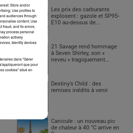
erest: Store and/or
Les prix des carburants
tising; Use profiles to
explosent : gazole et SP95-
tand audiences through
personalise content; Use
E10 au-dessus de...
 fraud, and fix errors;
 may process personal
d
mation actively
vices; Identify devices
21 Savage rend hommage
s
à Seven Shirley, son «
rtenaires dans "Gérer
neveu » tragiquement...
e
s'appliqueront que pour
les cookies" situé en
Destiny's Child : des
remixes inédits à venir
at
Canicule : un nouveau pic
de chaleur à 40 °C arrive en