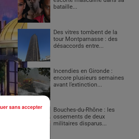
escorte masculine dans sa
bataille...
Des vitres tombent de la
tour Montparnasse : des
désaccords entre...
Incendies en Gironde :
encore plusieurs semaines
avant l'extinction...
uer sans accepter
Bouches-du-Rhône : les
ossements de deux
militaires disparus...