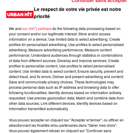
Continuer sans accepter
Le respect de votre vie privée est notre
priorité
Incendies en Gironde : encore
We and
our (447) partners
do the following data processing based on
plusieurs semaines avant
your consent and/or our legitimate interest: Store and/or access
l'extinction...
information on a device; Use limited data to select advertising; Create
profiles for personalised advertising; Use profiles to select personalised
advertising; Measure advertising performance; Measure content
performance; Understand audiences through statistics or combinations
of data from different sources; Develop and improve services; Create
Bouches-du-Rhône : les ossements
profiles to personalise content; Use profiles to select personalised
de deux militaires disparus...
content; Use limited data to select content; Ensure security, prevent and
detect fraud, and fix errors; Deliver and present advertising and content;
Save and communicate privacy choices. These technologies may
process personal data such as IP address and browsing data to offer
following functionalities: Identify devices based on information actively
requested; Use precise geolocation data; Match and combine data from
other data sources; Link different devices; Identify devices based on
Les prix des carburants explosent :
information transmitted automatically.
gazole et SP95-E10 au-dessus de...
Vous pouvez accepter en cliquant sur "Accepter et fermer", ou affiner en
sélectionnant les finalités et/ou partenaires dans "Gérer mes choix".
Vous pouvez également refuser en cliquant sur "Continuer sans