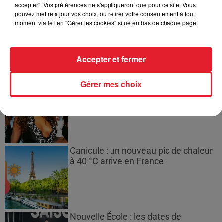
accepter". Vos préférences ne s'appliqueront que pour ce site. Vous
pouvez mettre à jour vos choix, ou retirer votre consentement à tout
21 Savage rend hommage à Seven
moment via le lien "Gérer les cookies" situé en bas de chaque page.
Shirley, son « neveu » tragiquement...
Accepter et fermer
Gérer mes choix
Destiny's Child : des remixes inédits à
venir
Canicule : un nouveau pic de chaleur
à 40 °C arrive en France
Nouvelle École : les dates de