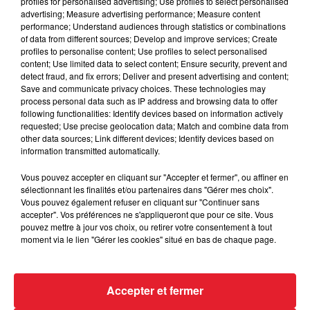
profiles for personalised advertising; Use profiles to select personalised
advertising; Measure advertising performance; Measure content
performance; Understand audiences through statistics or combinations
of data from different sources; Develop and improve services; Create
profiles to personalise content; Use profiles to select personalised
content; Use limited data to select content; Ensure security, prevent and
Des vitres tombent de la tour
detect fraud, and fix errors; Deliver and present advertising and content;
Montparnasse : des désaccords
Save and communicate privacy choices. These technologies may
entre...
process personal data such as IP address and browsing data to offer
following functionalities: Identify devices based on information actively
requested; Use precise geolocation data; Match and combine data from
other data sources; Link different devices; Identify devices based on
information transmitted automatically.
Incendies en Gironde : encore
Vous pouvez accepter en cliquant sur "Accepter et fermer", ou affiner en
plusieurs semaines avant
sélectionnant les finalités et/ou partenaires dans "Gérer mes choix".
l'extinction...
Vous pouvez également refuser en cliquant sur "Continuer sans
accepter". Vos préférences ne s'appliqueront que pour ce site. Vous
pouvez mettre à jour vos choix, ou retirer votre consentement à tout
moment via le lien "Gérer les cookies" situé en bas de chaque page.
Bouches-du-Rhône : les ossements
de deux militaires disparus...
Accepter et fermer