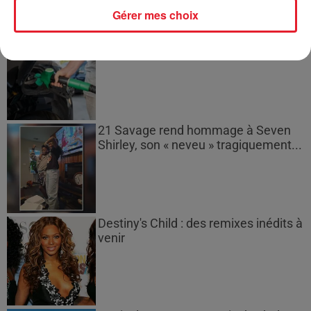
Gérer mes choix
Les prix des carburants explosent :
gazole et SP95-E10 au-dessus de...
21 Savage rend hommage à Seven
Shirley, son « neveu » tragiquement...
Destiny's Child : des remixes inédits à
venir