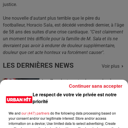
justice.
Une nouvelle d'autant plus terrible que le père du
footballeur, Horacio Sala, est décédé vendredi dernier, à l'âge
de 58 ans des suites d'une crise cardiaque.
"C'est clairement
un moment très difficile pour la famille de M. Sala et ils ne
devraient pas avoir à endurer de douleur supplémentaire,
douleur que cet acte honteux va forcément causer".
LES DERNIÈRES NEWS
Voir plus
Jay-Z se bat contre la grand-mère
Continuer sans accepter
d'un homme prétendant être son fils
Le respect de votre vie privée est notre
priorité
We and
our (447) partners
do the following data processing based on
your consent and/or our legitimate interest: Store and/or access
Cassie met fin à une ex-escorte
information on a device; Use limited data to select advertising; Create
masculine dans sa bataille...