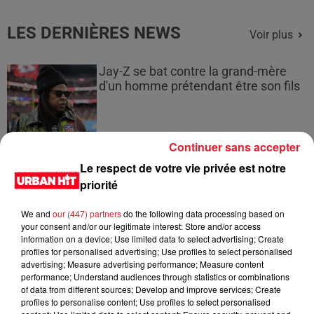
LES DERNIÈRES NEWS
Voir plus
Jay-Z se bat contre la grand-mère
d'un homme prétendant être son fils
Continuer sans accepter
Cassie met fin à une ex-escorte
Le respect de votre vie privée est notre
masculine dans sa bataille...
priorité
We and
our (447) partners
do the following data processing based on
your consent and/or our legitimate interest: Store and/or access
information on a device; Use limited data to select advertising; Create
profiles for personalised advertising; Use profiles to select personalised
Des vitres tombent de la tour
advertising; Measure advertising performance; Measure content
Montparnasse : des désaccords
performance; Understand audiences through statistics or combinations
entre...
of data from different sources; Develop and improve services; Create
profiles to personalise content; Use profiles to select personalised