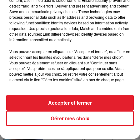
content; Use limited data to select content; Ensure security, prevent and
detect fraud, and fix errors; Deliver and present advertising and content;
Save and communicate privacy choices. These technologies may
Incendies en Gironde : encore
process personal data such as IP address and browsing data to offer
following functionalities: Identify devices based on information actively
plusieurs semaines avant
requested; Use precise geolocation data; Match and combine data from
l'extinction...
other data sources; Link different devices; Identify devices based on
information transmitted automatically.
Vous pouvez accepter en cliquant sur "Accepter et fermer", ou affiner en
sélectionnant les finalités et/ou partenaires dans "Gérer mes choix".
Bouches-du-Rhône : les ossements
Vous pouvez également refuser en cliquant sur "Continuer sans
de deux militaires disparus...
accepter". Vos préférences ne s'appliqueront que pour ce site. Vous
pouvez mettre à jour vos choix, ou retirer votre consentement à tout
moment via le lien "Gérer les cookies" situé en bas de chaque page.
Les prix des carburants explosent :
Accepter et fermer
gazole et SP95-E10 au-dessus de...
Gérer mes choix