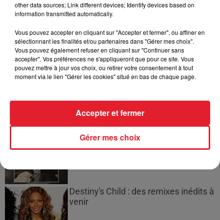
other data sources; Link different devices; Identify devices based on
de deux militaires disparus...
information transmitted automatically.
Vous pouvez accepter en cliquant sur "Accepter et fermer", ou affiner en
sélectionnant les finalités et/ou partenaires dans "Gérer mes choix".
Vous pouvez également refuser en cliquant sur "Continuer sans
accepter". Vos préférences ne s'appliqueront que pour ce site. Vous
Les prix des carburants explosent :
pouvez mettre à jour vos choix, ou retirer votre consentement à tout
gazole et SP95-E10 au-dessus de...
moment via le lien "Gérer les cookies" situé en bas de chaque page.
Accepter et fermer
21 Savage rend hommage à Seven
Shirley, son « neveu » tragiquement...
Gérer mes choix
Destiny's Child : des remixes inédits à
venir