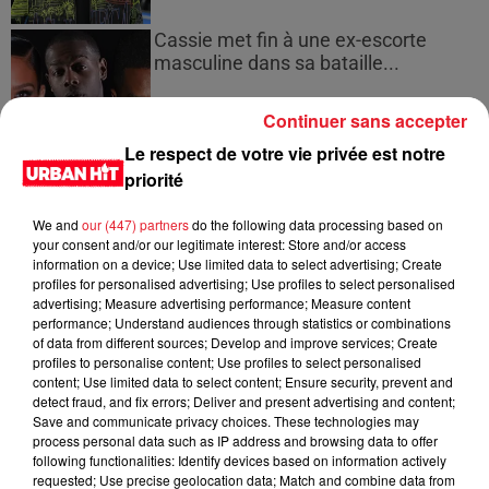
Cassie met fin à une ex-escorte
masculine dans sa bataille...
Continuer sans accepter
Le respect de votre vie privée est notre
priorité
Des vitres tombent de la tour
Montparnasse : des désaccords
We and
our (447) partners
do the following data processing based on
entre...
your consent and/or our legitimate interest: Store and/or access
information on a device; Use limited data to select advertising; Create
profiles for personalised advertising; Use profiles to select personalised
advertising; Measure advertising performance; Measure content
performance; Understand audiences through statistics or combinations
Incendies en Gironde : encore
of data from different sources; Develop and improve services; Create
plusieurs semaines avant
profiles to personalise content; Use profiles to select personalised
l'extinction...
content; Use limited data to select content; Ensure security, prevent and
detect fraud, and fix errors; Deliver and present advertising and content;
Save and communicate privacy choices. These technologies may
process personal data such as IP address and browsing data to offer
following functionalities: Identify devices based on information actively
Bouches-du-Rhône : les ossements
requested; Use precise geolocation data; Match and combine data from