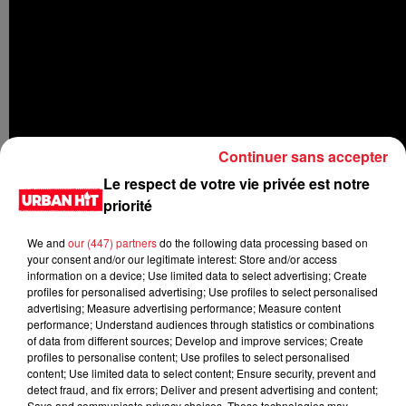
Continuer sans accepter
Le respect de votre vie privée est notre
priorité
We and
our (447) partners
do the following data processing based on
your consent and/or our legitimate interest: Store and/or access
information on a device; Use limited data to select advertising; Create
profiles for personalised advertising; Use profiles to select personalised
advertising; Measure advertising performance; Measure content
performance; Understand audiences through statistics or combinations
of data from different sources; Develop and improve services; Create
profiles to personalise content; Use profiles to select personalised
content; Use limited data to select content; Ensure security, prevent and
LES DERNIÈRES NEWS
Voir plus
detect fraud, and fix errors; Deliver and present advertising and content;
Save and communicate privacy choices. These technologies may