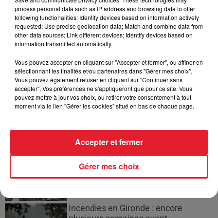
process personal data such as IP address and browsing data to offer
Jay-Z se bat contre la grand-mère
following functionalities: Identify devices based on information actively
d'un homme prétendant être son fils
requested; Use precise geolocation data; Match and combine data from
other data sources; Link different devices; Identify devices based on
information transmitted automatically.
Vous pouvez accepter en cliquant sur "Accepter et fermer", ou affiner en
sélectionnant les finalités et/ou partenaires dans "Gérer mes choix".
Cassie met fin à une ex-escorte
Vous pouvez également refuser en cliquant sur "Continuer sans
masculine dans sa bataille...
accepter". Vos préférences ne s'appliqueront que pour ce site. Vous
pouvez mettre à jour vos choix, ou retirer votre consentement à tout
moment via le lien "Gérer les cookies" situé en bas de chaque page.
Accepter et fermer
Des vitres tombent de la tour
Montparnasse : des désaccords
entre...
Gérer mes choix
Incendies en Gironde : encore