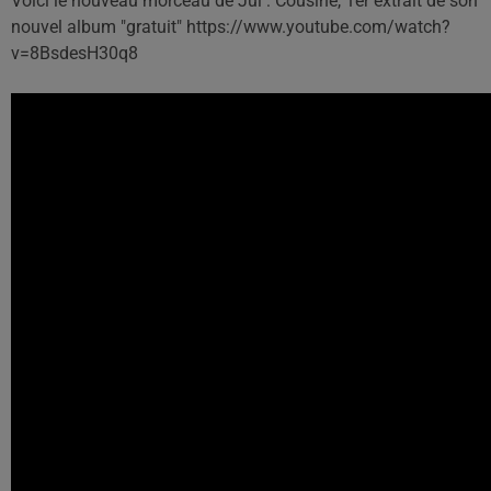
Voici le nouveau morceau de Jul : Cousine, 1er extrait de son
nouvel album "gratuit" https://www.youtube.com/watch?
v=8BsdesH30q8