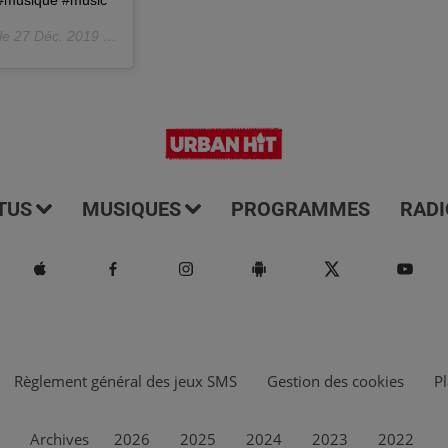
s #musique #music
 le
27 Déc. 2019 à 11 :19 PST
TUS
MUSIQUES
PROGRAMMES
RADI
Règlement général des jeux SMS
Gestion des cookies
Pl
Archives
2026
2025
2024
2023
2022