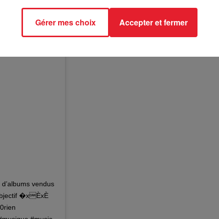
Gérer mes choix
Accepter et fermer
ns d’albums vendus
 objectif �xÈxÈ
00rien