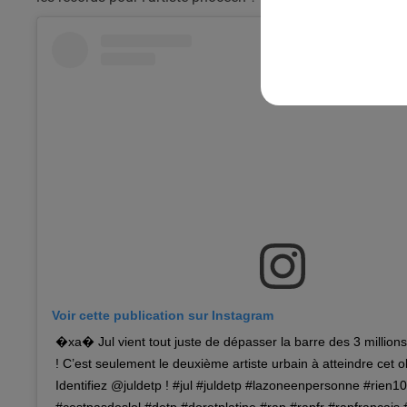
Voir cette publication sur Instagram
�xa� Jul vient tout juste de dépasser la barre des 3 millio
! C’est seulement le deuxième artiste urbain à atteindre cet
Identifiez @juldetp ! #jul #juldetp #lazoneenpersonne #rien1