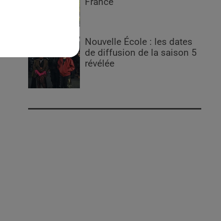
France
Nouvelle École : les dates
de diffusion de la saison 5
révélée