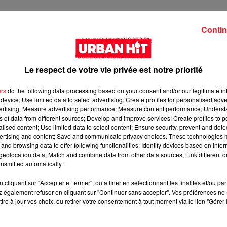
 France, de l'histoire.
Contin
du rap français, juste derrière
MC Solaar
. Avec 11 albums et une
s'imposer comme étant l'une des valeurs sûres de l'industrie
Le respect de votre vie privée est notre priorité
i. En effet,
Jul
ne se trouve qu'à quelques milliers d'albums de
ers
do the following data processing based on your consent and/or our legitimate int
r que les choses évoluent dans le bon sens pour lui d'ici l'année
device; Use limited data to select advertising; Create profiles for personalised adver
vertising; Measure advertising performance; Measure content performance; Unders
ns of data from different sources; Develop and improve services; Create profiles to 
ms vendus
alised content; Use limited data to select content; Ensure security, prevent and detect
ertising and content; Save and communicate privacy choices. These technologies
and browsing data to offer following functionalities: Identify devices based on infor
ion, affirmant que le rappeur marseillais était devenu le second
eolocation data; Match and combine data from other data sources; Link different de
dus.
« Jul vient tout juste de dépasser la barre des 3 millions
nsmitted automatically.
annonce célébrée par les internautes qui n'ont pas hésité à
cliquant sur "Accepter et fermer", ou affiner en sélectionnant les finalités et/ou pa
 également refuser en cliquant sur "Continuer sans accepter". Vos préférences ne 
 l'occasion de fêter cette annonce directement au Vélodrome d
tre à jour vos choix, ou retirer votre consentement à tout moment via le lien "Gérer 
 (malgré les incidents qui ont suivi). Alors, 2020, l'année de tous
 ce que nous lui souhaitons !