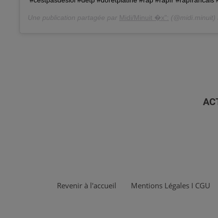
#cestpasdeslol #detp #doretplatine #rap #rapfr #rapfrancai
Une publication partagée par
Midi/Minuit �x":
(@midi.minuit)
AC
Revenir à l'accueil
Mentions Légales I CGU