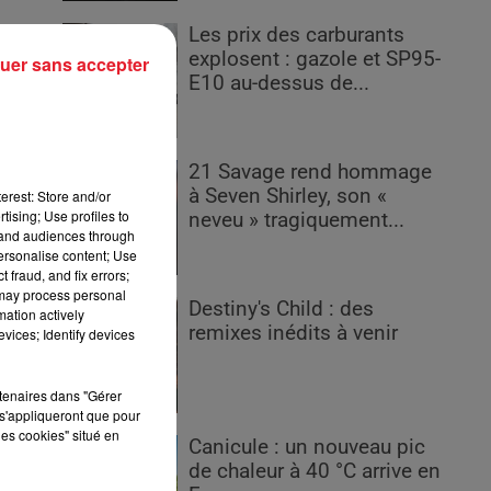
Les prix des carburants
explosent : gazole et SP95-
uer sans accepter
E10 au-dessus de...
21 Savage rend hommage
à Seven Shirley, son «
erest: Store and/or
tising; Use profiles to
neveu » tragiquement...
tand audiences through
personalise content; Use
 fraud, and fix errors;
 may process personal
Destiny's Child : des
mation actively
remixes inédits à venir
vices; Identify devices
rtenaires dans "Gérer
s'appliqueront que pour
e
les cookies" situé en
Canicule : un nouveau pic
de chaleur à 40 °C arrive en