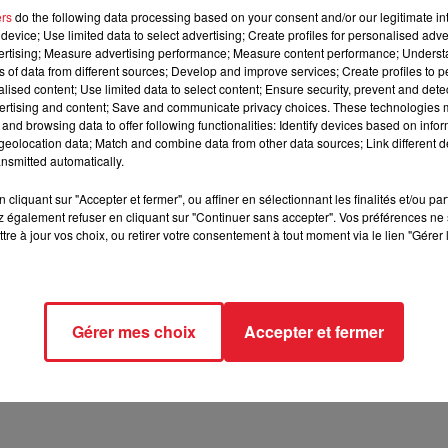
ers
do the following data processing based on your consent and/or our legitimate int
device; Use limited data to select advertising; Create profiles for personalised adver
mots, invite Marion Maréchal-Le Pen a venir twerker da
vertising; Measure advertising performance; Measure content performance; Unders
ns of data from different sources; Develop and improve services; Create profiles to 
alised content; Use limited data to select content; Ensure security, prevent and detect
ertising and content; Save and communicate privacy choices. These technologies
and browsing data to offer following functionalities: Identify devices based on infor
e rappeur a accordé une interview au site
Booska-P
.
eolocation data; Match and combine data from other data sources; Link different de
trucs. Elle devrait venir twerker dans un de mes clips. Ce serait lour
nsmitted automatically.
cliquant sur "Accepter et fermer", ou affiner en sélectionnant les finalités et/ou pa
 également refuser en cliquant sur "Continuer sans accepter". Vos préférences ne 
préféré reste Youssoupha
tre à jour vos choix, ou retirer votre consentement à tout moment via le lien "Gérer 
le fond, je trouve qu'il a un talent d'écriture. J'aime beaucoup
marion maréchal-le 
dans un clip de rap...
Gérer mes choix
Accepter et fermer