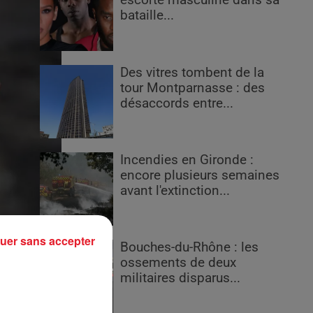
escorte masculine dans sa
bataille...
Des vitres tombent de la
tour Montparnasse : des
désaccords entre...
Incendies en Gironde :
encore plusieurs semaines
avant l'extinction...
uer sans accepter
Bouches-du-Rhône : les
ossements de deux
militaires disparus...