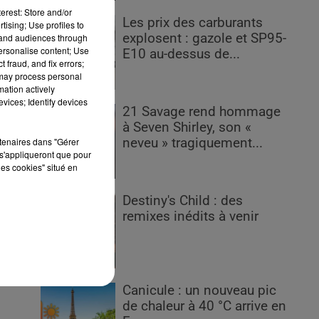
erest: Store and/or
Les prix des carburants
tising; Use profiles to
ns
explosent : gazole et SP95-
tand audiences through
personalise content; Use
E10 au-dessus de...
 fraud, and fix errors;
 may process personal
mation actively
vices; Identify devices
21 Savage rend hommage
d.
à Seven Shirley, son «
rtenaires dans "Gérer
neveu » tragiquement...
s'appliqueront que pour
les cookies" situé en
Destiny's Child : des
pen
remixes inédits à venir
Canicule : un nouveau pic
de chaleur à 40 °C arrive en