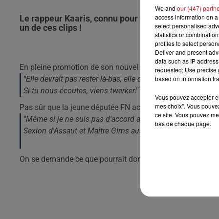
We and
our (447) partn
access information on a 
Le rappeur Kaaris, connu pour ne pas mâcher ses 
select personalised ad
un de ces clips !
statistics or combinatio
profiles to select person
Deliver and present adv
data such as IP address 
En pleine promotion de son nouvel album "Double Fuck", l
requested; Use precise g
"Elle devrait pas rester là-bas, elle devrait faire des vrais 
based on information tra
Si tu nous écoutes, viens twerker!"
Vous pouvez accepter en 
mes choix". Vous pouvez
Pas sûr que la jeune députée FN accepte car son rappeur 
ce site. Vous pouvez met
"Même si je ne suis pas d'accord avec tout ce qu'il dit sur 
bas de chaque page.
Sexion d'Assaut et Maître Gims aussi"
On se demande ce que pourrait donner un twerk de Marion 