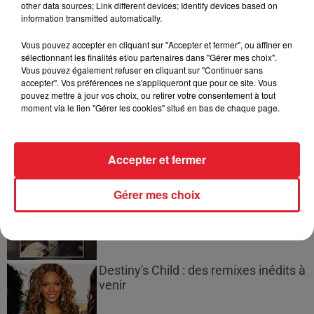
de deux militaires disparus...
other data sources; Link different devices; Identify devices based on
information transmitted automatically.
Vous pouvez accepter en cliquant sur "Accepter et fermer", ou affiner en
sélectionnant les finalités et/ou partenaires dans "Gérer mes choix".
Vous pouvez également refuser en cliquant sur "Continuer sans
accepter". Vos préférences ne s'appliqueront que pour ce site. Vous
Les prix des carburants explosent :
pouvez mettre à jour vos choix, ou retirer votre consentement à tout
gazole et SP95-E10 au-dessus de...
moment via le lien "Gérer les cookies" situé en bas de chaque page.
Accepter et fermer
21 Savage rend hommage à Seven
Shirley, son « neveu » tragiquement...
Gérer mes choix
Destiny's Child : des remixes inédits à
venir