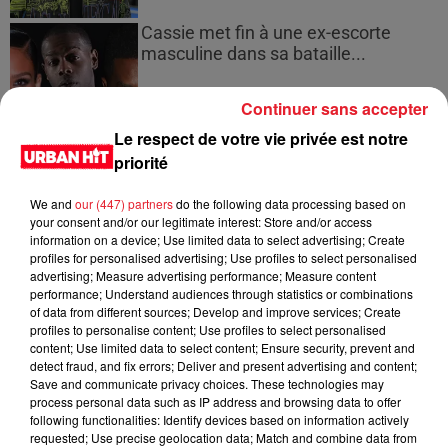
Cassie met fin à une ex-escorte
masculine dans sa bataille...
Continuer sans accepter
Le respect de votre vie privée est notre
priorité
Des vitres tombent de la tour
Montparnasse : des désaccords
We and
our (447) partners
do the following data processing based on
entre...
your consent and/or our legitimate interest: Store and/or access
information on a device; Use limited data to select advertising; Create
profiles for personalised advertising; Use profiles to select personalised
advertising; Measure advertising performance; Measure content
performance; Understand audiences through statistics or combinations
Incendies en Gironde : encore
of data from different sources; Develop and improve services; Create
plusieurs semaines avant
profiles to personalise content; Use profiles to select personalised
l'extinction...
content; Use limited data to select content; Ensure security, prevent and
detect fraud, and fix errors; Deliver and present advertising and content;
Save and communicate privacy choices. These technologies may
process personal data such as IP address and browsing data to offer
following functionalities: Identify devices based on information actively
Bouches-du-Rhône : les ossements
requested; Use precise geolocation data; Match and combine data from