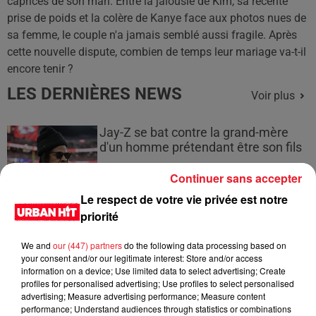
caprices de son mari. Entre la jalousie de Kim, sa récente
prise de poids et la colère de Kanye face aux photos nues de
sa femme, le couple n'a jamais semblé aussi fragile. Après
cette nouvelle dispute, combien de temps leur mariage va-t-il
encore tenir ?
LES DERNIÈRES NEWS
Voir plus
Jay-Z se bat contre la grand-mère
d'un homme prétendant être son fils
Continuer sans accepter
Le respect de votre vie privée est notre
priorité
Cassie met fin à une ex-escorte
masculine dans sa bataille...
We and
our (447) partners
do the following data processing based on
your consent and/or our legitimate interest: Store and/or access
information on a device; Use limited data to select advertising; Create
profiles for personalised advertising; Use profiles to select personalised
advertising; Measure advertising performance; Measure content
performance; Understand audiences through statistics or combinations