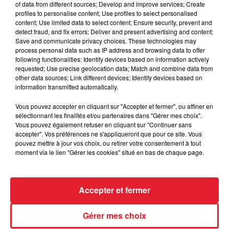
Des vitres tombent de la tour
of data from different sources; Develop and improve services; Create
profiles to personalise content; Use profiles to select personalised
Montparnasse : des désaccords
content; Use limited data to select content; Ensure security, prevent and
entre...
detect fraud, and fix errors; Deliver and present advertising and content;
Save and communicate privacy choices. These technologies may
process personal data such as IP address and browsing data to offer
following functionalities: Identify devices based on information actively
requested; Use precise geolocation data; Match and combine data from
Incendies en Gironde : encore
other data sources; Link different devices; Identify devices based on
plusieurs semaines avant
information transmitted automatically.
l'extinction...
Vous pouvez accepter en cliquant sur "Accepter et fermer", ou affiner en
sélectionnant les finalités et/ou partenaires dans "Gérer mes choix".
Vous pouvez également refuser en cliquant sur "Continuer sans
accepter". Vos préférences ne s'appliqueront que pour ce site. Vous
Bouches-du-Rhône : les ossements
pouvez mettre à jour vos choix, ou retirer votre consentement à tout
de deux militaires disparus...
moment via le lien "Gérer les cookies" situé en bas de chaque page.
Accepter et fermer
Les prix des carburants explosent :
Gérer mes choix
gazole et SP95-E10 au-dessus de...