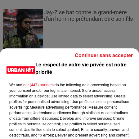
Jay-Z se bat contre la grand-mère
d'un homme prétendant être son fils
Cassie met fin à une ex-escorte
Continuer sans accepter
masculine dans sa bataille...
Le respect de votre vie privée est notre
priorité
We and
our (447) partners
do the following data processing based on
your consent and/or our legitimate interest: Store and/or access
Des vitres tombent de la tour
information on a device; Use limited data to select advertising; Create
Montparnasse : des désaccords
profiles for personalised advertising; Use profiles to select personalised
advertising; Measure advertising performance; Measure content
entre...
performance; Understand audiences through statistics or combinations
of data from different sources; Develop and improve services; Create
profiles to personalise content; Use profiles to select personalised
content; Use limited data to select content; Ensure security, prevent and
detect fraud, and fix errors; Deliver and present advertising and content;
Incendies en Gironde : encore