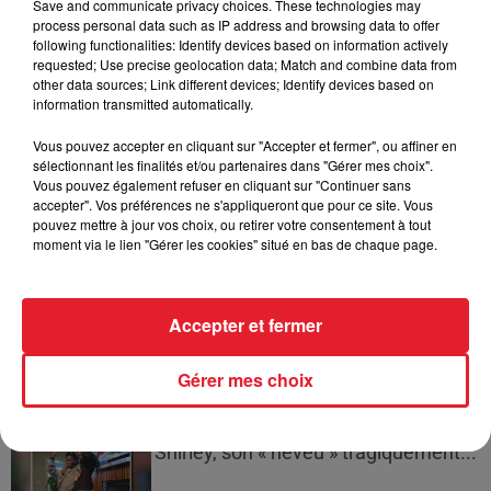
Save and communicate privacy choices. These technologies may
plusieurs semaines avant
process personal data such as IP address and browsing data to offer
l'extinction...
following functionalities: Identify devices based on information actively
requested; Use precise geolocation data; Match and combine data from
other data sources; Link different devices; Identify devices based on
information transmitted automatically.
Bouches-du-Rhône : les ossements
Vous pouvez accepter en cliquant sur "Accepter et fermer", ou affiner en
de deux militaires disparus...
sélectionnant les finalités et/ou partenaires dans "Gérer mes choix".
Vous pouvez également refuser en cliquant sur "Continuer sans
accepter". Vos préférences ne s'appliqueront que pour ce site. Vous
pouvez mettre à jour vos choix, ou retirer votre consentement à tout
moment via le lien "Gérer les cookies" situé en bas de chaque page.
Les prix des carburants explosent :
gazole et SP95-E10 au-dessus de...
Accepter et fermer
Gérer mes choix
21 Savage rend hommage à Seven
Shirley, son « neveu » tragiquement...