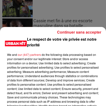
Cassie met fin à une ex-escorte
masculine dans sa bataille...
Continuer sans accepter
Le respect de votre vie privée est notre
priorité
Des vitres tombent de la tour
We and
our (447) partners
do the following data processing based on
Montparnasse : des désaccords
your consent and/or our legitimate interest: Store and/or access
entre...
information on a device; Use limited data to select advertising; Create
profiles for personalised advertising; Use profiles to select personalised
advertising; Measure advertising performance; Measure content
performance; Understand audiences through statistics or combinations
of data from different sources; Develop and improve services; Create
Incendies en Gironde : encore
profiles to personalise content; Use profiles to select personalised
content; Use limited data to select content; Ensure security, prevent and
plusieurs semaines avant
detect fraud, and fix errors; Deliver and present advertising and content;
l'extinction...
Save and communicate privacy choices. These technologies may
process personal data such as IP address and browsing data to offer
following functionalities: Identify devices based on information actively