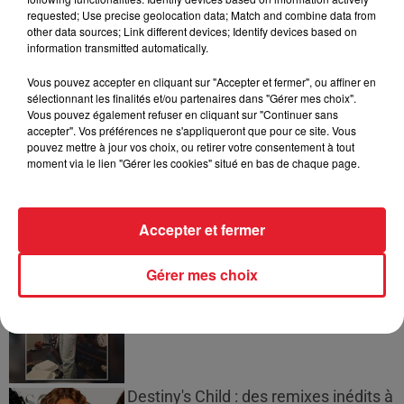
requested; Use precise geolocation data; Match and combine data from
other data sources; Link different devices; Identify devices based on
Bouches-du-Rhône : les ossements
information transmitted automatically.
de deux militaires disparus...
Vous pouvez accepter en cliquant sur "Accepter et fermer", ou affiner en
sélectionnant les finalités et/ou partenaires dans "Gérer mes choix".
Vous pouvez également refuser en cliquant sur "Continuer sans
accepter". Vos préférences ne s'appliqueront que pour ce site. Vous
pouvez mettre à jour vos choix, ou retirer votre consentement à tout
Les prix des carburants explosent :
moment via le lien "Gérer les cookies" situé en bas de chaque page.
gazole et SP95-E10 au-dessus de...
Accepter et fermer
Gérer mes choix
21 Savage rend hommage à Seven
Shirley, son « neveu » tragiquement...
Destiny's Child : des remixes inédits à