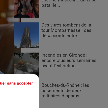
escorte masculine dans sa
bataille...
Des vitres tombent de la
tour Montparnasse : des
désaccords entre...
Incendies en Gironde :
encore plusieurs semaines
avant l'extinction...
uer sans accepter
Bouches-du-Rhône : les
ossements de deux
militaires disparus...