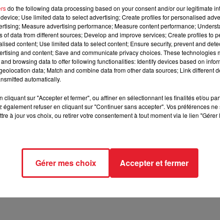
ers
do the following data processing based on your consent and/or our legitimate int
device; Use limited data to select advertising; Create profiles for personalised adver
n de lutter contre les pédophiles, est à l'étude.
vertising; Measure advertising performance; Measure content performance; Unders
ns of data from different sources; Develop and improve services; Create profiles to 
alised content; Use limited data to select content; Ensure security, prevent and detect
ertising and content; Save and communicate privacy choices. These technologies
e ans et demi, la Turquie est sous le choc.
D'ailleurs, il sembler
and browsing data to offer following functionalities: Identify devices based on infor
ministre turc de la Justice,
Abdülhamit
Gül
, semble vouloir impo
eolocation data; Match and combine data from other data sources; Link different de
elles sur mineurs.
L'idée étant ainsi de leur ôter tout désir sexuel
nsmitted automatically.
cliquant sur "Accepter et fermer", ou affiner en sélectionnant les finalités et/ou pa
urée de la castration chimique pour supprimer ou réduire le dé
 également refuser en cliquant sur "Continuer sans accepter". Vos préférences ne 
es jours.
"
a
ainsi déclaré
Abdülhamit
Gül
alors que la justice vi
tre à jour vos choix, ou retirer votre consentement à tout moment via le lien "Gérer 
e de 20 ayant agressé un jeune garçon à l'occasion d'un mari
 la situation semble d'ailleurs devenir difficile à gérer.
En effet,
nfants est passé de 3.778 en 2006 à 21.189 en 2016, selon 
isations de défense des droits de l'Homme.
Gérer mes choix
Accepter et fermer