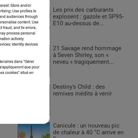
erest: Store and/or
Les prix des carburants
tising; Use profiles to
explosent : gazole et SP95-
tand audiences through
personalise content; Use
E10 au-dessus de...
 fraud, and fix errors;
 may process personal
ait
mation actively
ser
vices; Identify devices
21 Savage rend hommage
.
à Seven Shirley, son «
rtenaires dans "Gérer
neveu » tragiquement...
sir
s'appliqueront que pour
ent
les cookies" situé en
age
 le
Destiny's Child : des
des
remixes inédits à venir
Canicule : un nouveau pic
de chaleur à 40 °C arrive en