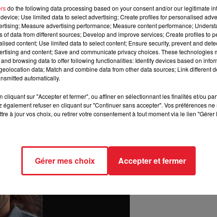
ers
do the following data processing based on your consent and/or our legitimate int
device; Use limited data to select advertising; Create profiles for personalised adver
la chute des cheveux.
vertising; Measure advertising performance; Measure content performance; Unders
ns of data from different sources; Develop and improve services; Create profiles to 
alised content; Use limited data to select content; Ensure security, prevent and detect
ertising and content; Save and communicate privacy choices. These technologies
 trouvé.
En effet, selon certains scientifiques japonais, la répo
and browsing data to offer following functionalities: Identify devices based on infor
ou non, mais un élément chimique - le
dimethylpolysiloxane
- util
eolocation data; Match and combine data from other data sources; Link different de
ousser.
Plus fou encore, les scientifiques en question ont réuss
nsmitted automatically.
tilisant un procédé tout simple, à base de cellules humaines.
Ce
cliquant sur "Accepter et fermer", ou affiner en sélectionnant les finalités et/ou pa
aire pousser des cheveux.
 également refuser en cliquant sur "Continuer sans accepter". Vos préférences ne 
tre à jour vos choix, ou retirer votre consentement à tout moment via le lien "Gérer 
poils !
La même technique pourrait ainsi être utilisée sur l'ê
nsés dans la recherche, mais c'est bien la première fois que
est-elle
en marche ?
Gérer mes choix
Accepter et fermer