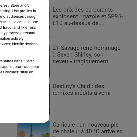
erest: Store and/or
Les prix des carburants
tising; Use profiles to
explosent : gazole et SP95-
tand audiences through
personalise content; Use
E10 au-dessus de...
 fraud, and fix errors;
 may process personal
nse
mation actively
isé
vices; Identify devices
21 Savage rend hommage
i à
à Seven Shirley, son «
tte
rtenaires dans "Gérer
neveu » tragiquement...
s'appliqueront que pour
les cookies" situé en
tre
 la
Destiny's Child : des
remixes inédits à venir
Canicule : un nouveau pic
de chaleur à 40 °C arrive en