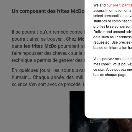
We and
our (447) partn
access information on a 
Un composant des frites McDo pourrait empêcher 
select personalised ad
statistics or combinatio
profiles to select person
Deliver and present adv
Il se pourrait qu'un remède contre la calvitie vienne d'être
data such as IP address 
pourrait ainsi se trouver...
Chez
McDo
.
Et oui, croyez le 
requested; Use precise g
dans
les frites
McDo
pourraient aider les cheveux à rep
based on information tra
faire repousser des cheveux sur le crâne d'une souris en u
Vous pouvez accepter en 
technique a permis de générer des follicules capable de f
mes choix". Vous pouvez
ce site. Vous pouvez met
En quelques jours, les souris avaient le dos couvert de 
bas de chaque page.
humain...
Chaque année, des milliards d'euros sont dépe
science s'en sort avec ce procédé.
La révolution
capillair
e 