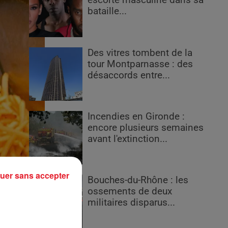
escorte masculine dans sa
bataille...
Des vitres tombent de la
tour Montparnasse : des
désaccords entre...
Incendies en Gironde :
encore plusieurs semaines
avant l'extinction...
uer sans accepter
Bouches-du-Rhône : les
ossements de deux
militaires disparus...