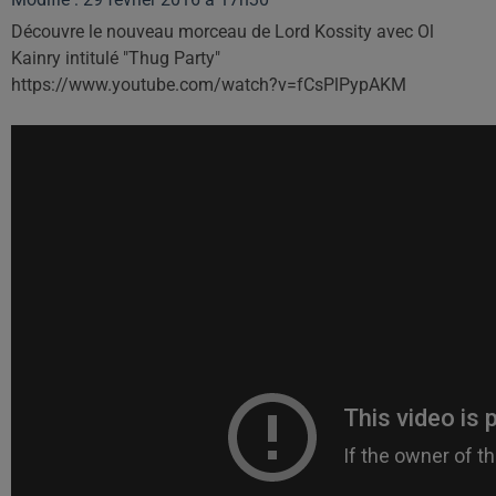
Découvre le nouveau morceau de Lord Kossity avec Ol
Kainry intitulé "Thug Party"
https://www.youtube.com/watch?v=fCsPlPypAKM