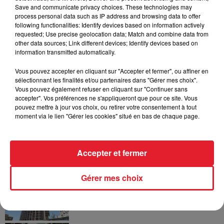
LES DERNIÈRES NEWS
Voir plus
Save and communicate privacy choices. These technologies may
process personal data such as IP address and browsing data to offer
following functionalities: Identify devices based on information actively
Jay-Z se bat contre la grand-mère
requested; Use precise geolocation data; Match and combine data from
d'un homme prétendant être son fils
other data sources; Link different devices; Identify devices based on
information transmitted automatically.
Vous pouvez accepter en cliquant sur "Accepter et fermer", ou affiner en
sélectionnant les finalités et/ou partenaires dans "Gérer mes choix".
Vous pouvez également refuser en cliquant sur "Continuer sans
Cassie met fin à une ex-escorte
accepter". Vos préférences ne s'appliqueront que pour ce site. Vous
masculine dans sa bataille...
pouvez mettre à jour vos choix, ou retirer votre consentement à tout
moment via le lien "Gérer les cookies" situé en bas de chaque page.
Accepter et fermer
Des vitres tombent de la tour
Montparnasse : des désaccords
Gérer mes choix
entre...