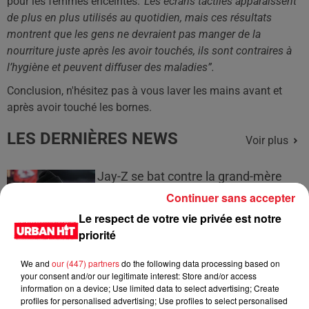
pour les femmes enceintes.
“Les écrans tactiles apparaissent
de plus en plus utilisés au quotidien, mais ces résultats
montrent que les gens ne devraient pas manger de la
nourriture juste après les avoir touchés, ils sont contraires à
l’hygiène et peuvent diffuser des maladies”.
Conclusion, n'hésitez pas à vous laver les mains avant et
après avoir touché les bornes.
LES DERNIÈRES NEWS
Voir plus
Jay-Z se bat contre la grand-mère
d'un homme prétendant être son fils
Continuer sans accepter
Le respect de votre vie privée est notre
priorité
We and
our (447) partners
do the following data processing based on
Cassie met fin à une ex-escorte
your consent and/or our legitimate interest: Store and/or access
masculine dans sa bataille...
information on a device; Use limited data to select advertising; Create
profiles for personalised advertising; Use profiles to select personalised