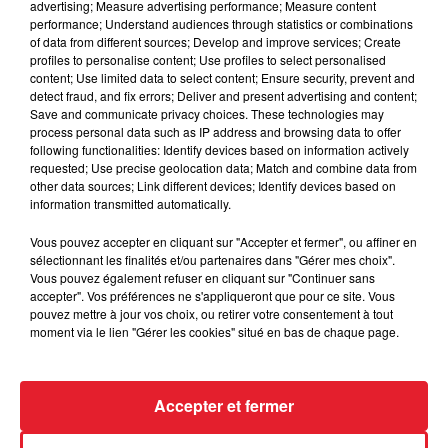
advertising; Measure advertising performance; Measure content
performance; Understand audiences through statistics or combinations
of data from different sources; Develop and improve services; Create
profiles to personalise content; Use profiles to select personalised
Des vitres tombent de la tour
content; Use limited data to select content; Ensure security, prevent and
Montparnasse : des désaccords
detect fraud, and fix errors; Deliver and present advertising and content;
Save and communicate privacy choices. These technologies may
entre...
process personal data such as IP address and browsing data to offer
following functionalities: Identify devices based on information actively
requested; Use precise geolocation data; Match and combine data from
other data sources; Link different devices; Identify devices based on
information transmitted automatically.
Incendies en Gironde : encore
plusieurs semaines avant
Vous pouvez accepter en cliquant sur "Accepter et fermer", ou affiner en
l'extinction...
sélectionnant les finalités et/ou partenaires dans "Gérer mes choix".
Vous pouvez également refuser en cliquant sur "Continuer sans
accepter". Vos préférences ne s'appliqueront que pour ce site. Vous
pouvez mettre à jour vos choix, ou retirer votre consentement à tout
moment via le lien "Gérer les cookies" situé en bas de chaque page.
Bouches-du-Rhône : les ossements
de deux militaires disparus...
Accepter et fermer