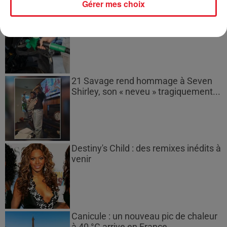
Gérer mes choix
Les prix des carburants explosent :
gazole et SP95-E10 au-dessus de...
21 Savage rend hommage à Seven
Shirley, son « neveu » tragiquement...
Destiny's Child : des remixes inédits à
venir
Canicule : un nouveau pic de chaleur
à 40 °C arrive en France