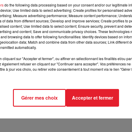
ers
do the following data processing based on your consent and/or our legitimate int
device; Use limited data to select advertising; Create profiles for personalised adver
ion communication assez folle.
vertising; Measure advertising performance; Measure content performance; Unders
ns of data from different sources; Develop and improve services; Create profiles to 
alised content; Use limited data to select content; Ensure security, prevent and detect
ertising and content; Save and communicate privacy choices. These technologies
yaume-Uni, la fameuse marque de fast-food a confirmé qu'elle
and browsing data to offer following functionalities: Identify devices based on infor
e.
Enfin, à toutes les personnes disposant de
l'application
eolocation data; Match and combine data from other data sources; Link different de
 télécharger et descendre du côté du restaurant le plus proche de
nsmitted automatically.
faire, est de pousser les portes de ce fameux
McDo
.
cliquant sur "Accepter et fermer", ou affiner en sélectionnant les finalités et/ou pa
ez que vous n'aurez même pas à commander puisque l'applicatio
 également refuser en cliquant sur "Continuer sans accepter". Vos préférences ne 
tre à jour vos choix, ou retirer votre consentement à tout moment via le lien "Gérer 
 100 mètres du restaurant et enverra automatiquement votre
e la queue.
Une opération marketing qui devrait permettre
la chaîne a également décidé de se lancer dans le végétarien...
Gérer mes choix
Accepter et fermer