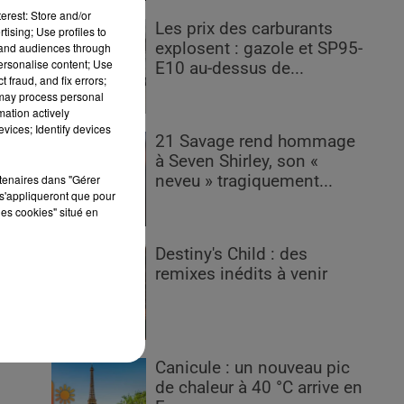
erest: Store and/or
Les prix des carburants
tising; Use profiles to
explosent : gazole et SP95-
tand audiences through
personalise content; Use
E10 au-dessus de...
 fraud, and fix errors;
 may process personal
mation actively
vices; Identify devices
21 Savage rend hommage
à Seven Shirley, son «
rtenaires dans "Gérer
neveu » tragiquement...
n
s'appliqueront que pour
les cookies" situé en
Destiny's Child : des
Et
remixes inédits à venir
Canicule : un nouveau pic
de chaleur à 40 °C arrive en