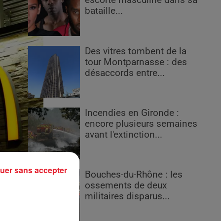
escorte masculine dans sa
bataille...
Des vitres tombent de la
tour Montparnasse : des
désaccords entre...
Incendies en Gironde :
encore plusieurs semaines
avant l'extinction...
uer sans accepter
Bouches-du-Rhône : les
ossements de deux
militaires disparus...