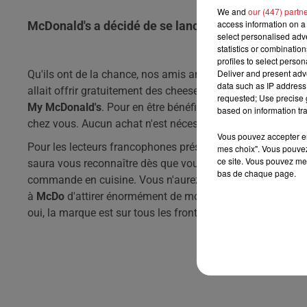
We and
our (447) partn
access information on a 
McDonald's a décidé de se lancer dans une opérat
select personalised ad
statistics or combinatio
profiles to select person
Deliver and present adv
Qu'ils ont de la chance, nos amis anglais.
En effet, au Ro
data such as IP address 
allait offrir gratuitement des cheeseburgers à tout le mond
requested; Use precise g
My McDonald's
.
Pour en être bénéficiaire, il n'y a qu'à la
based on information tra
chez vous.
Aucun achat n'est nécessaire, la seule chose à 
Vous pouvez accepter en 
Pour les lecteurs francophones présents sur place, sach
mes choix". Vous pouvez
ce site. Vous pouvez met
saura vous reconnaître dès que vous arriverez à moins de
bas de chaque page.
commande en cuisine.
Vous n'aurez donc même pas à fair
à
McDo
d'attirer énormément de monde, d'autant plus que 
oui, la marque est sur tous les fronts !