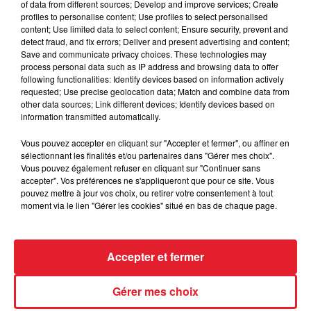
Des vitres tombent de la tour
of data from different sources; Develop and improve services; Create
Montparnasse : des désaccords
profiles to personalise content; Use profiles to select personalised
content; Use limited data to select content; Ensure security, prevent and
entre...
detect fraud, and fix errors; Deliver and present advertising and content;
Save and communicate privacy choices. These technologies may
process personal data such as IP address and browsing data to offer
following functionalities: Identify devices based on information actively
requested; Use precise geolocation data; Match and combine data from
Incendies en Gironde : encore
other data sources; Link different devices; Identify devices based on
plusieurs semaines avant
information transmitted automatically.
l'extinction...
Vous pouvez accepter en cliquant sur "Accepter et fermer", ou affiner en
sélectionnant les finalités et/ou partenaires dans "Gérer mes choix".
Vous pouvez également refuser en cliquant sur "Continuer sans
accepter". Vos préférences ne s'appliqueront que pour ce site. Vous
Bouches-du-Rhône : les ossements
pouvez mettre à jour vos choix, ou retirer votre consentement à tout
de deux militaires disparus...
moment via le lien "Gérer les cookies" situé en bas de chaque page.
Accepter et fermer
Les prix des carburants explosent :
Gérer mes choix
gazole et SP95-E10 au-dessus de...