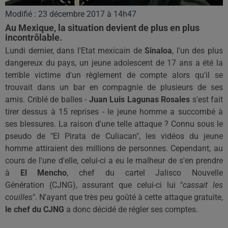
Modifié : 23 décembre 2017 à 14h47
Au Mexique, la situation devient de plus en plus
incontrôlable.
Lundi dernier, dans l'Etat mexicain de
Sinaloa
, l'un des plus
dangereux du pays, un jeune adolescent de 17 ans a été la
terrible victime d'un
règlement
de
compte alors
qu'il
se
trouvait dans un bar en compagnie de plusieurs de ses
amis.
Criblé de balles -
Juan Luis
Lagunas
Rosales
s'est fait
tirer dessus à 15 reprises - le jeune homme a succombé à
ses blessures.
La raison d'une telle attaque ?
Connu
sous le
pseudo
de "El
Pirata de
Culiacan
", les vidéos du jeune
homme attiraient des millions de personnes.
Cependant, au
cours de l'une d'
elle
, celui-ci a eu le malheur de s'en prendre
à
El
Mencho
, chef du cartel
Jalisco
Nouvelle
Génération
(
CJNG
)
, assurant que celui-ci lui "
cassait les
couilles
".
N'ayant que très peu
goûté
à cette attaque gratuite,
le chef du CJNG
a donc décidé de
régler
ses comptes.