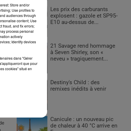
erest: Store and/or
Les prix des carburants
tising; Use profiles to
explosent : gazole et SP95-
tand audiences through
personalise content; Use
E10 au-dessus de...
 fraud, and fix errors;
 may process personal
mation actively
vices; Identify devices
21 Savage rend hommage
à Seven Shirley, son «
rtenaires dans "Gérer
neveu » tragiquement...
s'appliqueront que pour
r
les cookies" situé en
e
Destiny's Child : des
remixes inédits à venir
'à
es
Canicule : un nouveau pic
de
de chaleur à 40 °C arrive en
a