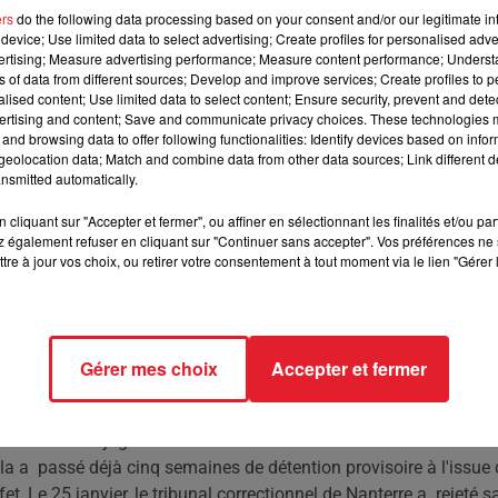
ers
do the following data processing based on your consent and/or our legitimate int
device; Use limited data to select advertising; Create profiles for personalised adver
vertising; Measure advertising performance; Measure content performance; Unders
e de son procès pour avoir poignardé son compagnon Thomas
ns of data from different sources; Develop and improve services; Create profiles to 
e avec lui en violation de son contrôle judiciaire, a-t-on appris
alised content; Use limited data to select content; Ensure security, prevent and detect
 un commissariat parisien, Nabilla a «reconnu avoir violé son
ertising and content; Save and communicate privacy choices. These technologies
and browsing data to offer following functionalities: Identify devices based on infor
anne, en Suisse pour une séance de dédicaces, en compagnie de
eolocation data; Match and combine data from other data sources; Link different de
ce, a précisé le parquet.
nsmitted automatically.
Pour rappel, Nabilla a été mise en examen en
cliquant sur "Accepter et fermer", ou affiner en sélectionnant les finalités et/ou pa
etit ami à Boulogne-Billancourt (Hauts-de-Seine) et dans les
 également refuser en cliquant sur "Continuer sans accepter". Vos préférences ne 
e strict qui lui interdit d'entrer en contact avec lui et de quitte
tre à jour vos choix, ou retirer votre consentement à tout moment via le lien "Gérer 
iblement pris quelques libertés avec ses obligations en se
 et lors de voyages hors de France, en particulier en Suisse, c
nnée une enquête pour le «non-respect» de ces interdictions
n de son contrôle judiciaire, et un retour à la case prison jusqu
Gérer mes choix
Accepter et fermer
 Pour le moment, le parquet n'a pas pris de décision sur
arquet décide de hausser le ton et d'appliquer le strict respect d
reviendrait au juge des libertés et de la détention d'examiner la
la a passé déjà cinq semaines de détention provisoire à l'issue 
, Le 25 janvier, le tribunal correctionnel de Nanterre a rejeté s