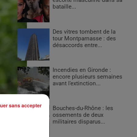
escorte masculine dans sa
bataille...
Des vitres tombent de la
tour Montparnasse : des
désaccords entre...
Incendies en Gironde :
encore plusieurs semaines
avant l'extinction...
uer sans accepter
Bouches-du-Rhône : les
ossements de deux
militaires disparus...