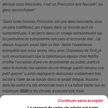
déroule sous Mussolini, c'est un Pinocchio anti-fasciste", les
gens raccrochaient."
"
Dans notre histoire, Pinocchio est une âme innocente, avec
un père indifférent, qui s’égare dans un monde qu'il ne
comprend pas. Il se lance dans un voyage extraordinaire qui
lui permettra de comprendre son père et le monde réel. J’ai
depuis toujours voulu faire ce film. Après l'expérience
incroyable que nous avons vécu avec Chasseurs de Troll, je
suis reconnaissant que la talentueuse équipe chez Netflix
m'offre l'occasion d’une vie de présenter au public, partout
dans le monde, ma version de cet étrange pantin devenu vrai
petit garçon"
a ainsi expliqué le réalisateur visiblement très
excité à l'idée de se lancer dans ce projet dingue. Aucune
date de sortie n'a été annoncée mais il va falloir tabler sur au
minimum
2020
si les choses avancent bon train.
Continuer sans accepter
Affaire à suivre donc !
Le respect de votre vie privée est notre