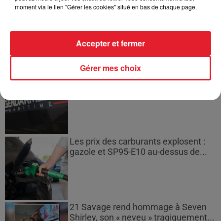
moment via le lien "Gérer les cookies" situé en bas de chaque page.
Incendies en Gironde : encore
plusieurs semaines avant
l'extinction...
Accepter et fermer
Gérer mes choix
Bouches-du-Rhône : les ossements
de deux militaires disparus...
Les prix des carburants explosent :
gazole et SP95-E10 au-dessus de...
21 Savage rend hommage à Seven
Shirley, son « neveu » tragiquement...