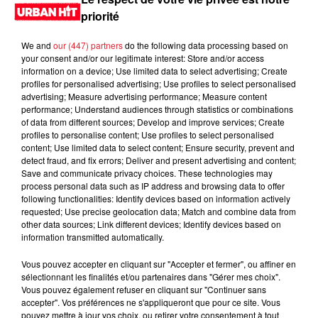
LES DERNIÈRES NEWS
Voir plus
priorité
We and
our (447) partners
do the following data processing based on
Jay-Z se bat contre la grand-mère
your consent and/or our legitimate interest: Store and/or access
d'un homme prétendant être son fils
information on a device; Use limited data to select advertising; Create
profiles for personalised advertising; Use profiles to select personalised
advertising; Measure advertising performance; Measure content
performance; Understand audiences through statistics or combinations
of data from different sources; Develop and improve services; Create
profiles to personalise content; Use profiles to select personalised
Cassie met fin à une ex-escorte
content; Use limited data to select content; Ensure security, prevent and
masculine dans sa bataille...
detect fraud, and fix errors; Deliver and present advertising and content;
Save and communicate privacy choices. These technologies may
process personal data such as IP address and browsing data to offer
following functionalities: Identify devices based on information actively
requested; Use precise geolocation data; Match and combine data from
other data sources; Link different devices; Identify devices based on
information transmitted automatically.
Des vitres tombent de la tour
Montparnasse : des désaccords
Vous pouvez accepter en cliquant sur "Accepter et fermer", ou affiner en
entre...
sélectionnant les finalités et/ou partenaires dans "Gérer mes choix".
Vous pouvez également refuser en cliquant sur "Continuer sans
accepter". Vos préférences ne s'appliqueront que pour ce site. Vous
pouvez mettre à jour vos choix, ou retirer votre consentement à tout