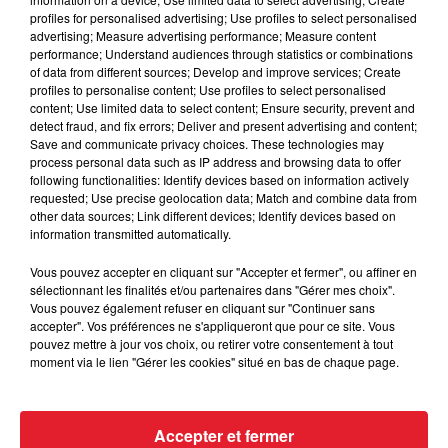
Cassie met fin à une ex-escorte
profiles for personalised advertising; Use profiles to select personalised
masculine dans sa bataille...
advertising; Measure advertising performance; Measure content
performance; Understand audiences through statistics or combinations
of data from different sources; Develop and improve services; Create
profiles to personalise content; Use profiles to select personalised
content; Use limited data to select content; Ensure security, prevent and
detect fraud, and fix errors; Deliver and present advertising and content;
Des vitres tombent de la tour
Save and communicate privacy choices. These technologies may
Montparnasse : des désaccords
process personal data such as IP address and browsing data to offer
entre...
following functionalities: Identify devices based on information actively
requested; Use precise geolocation data; Match and combine data from
other data sources; Link different devices; Identify devices based on
information transmitted automatically.
Incendies en Gironde : encore
Vous pouvez accepter en cliquant sur "Accepter et fermer", ou affiner en
plusieurs semaines avant
sélectionnant les finalités et/ou partenaires dans "Gérer mes choix".
Vous pouvez également refuser en cliquant sur "Continuer sans
l'extinction...
accepter". Vos préférences ne s'appliqueront que pour ce site. Vous
pouvez mettre à jour vos choix, ou retirer votre consentement à tout
moment via le lien "Gérer les cookies" situé en bas de chaque page.
Bouches-du-Rhône : les ossements
de deux militaires disparus...
Accepter et fermer