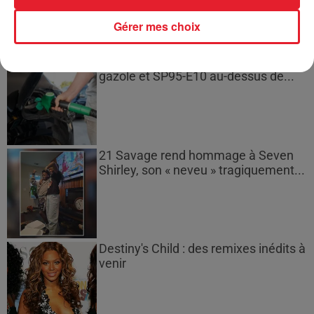
Gérer mes choix
Les prix des carburants explosent :
gazole et SP95-E10 au-dessus de...
21 Savage rend hommage à Seven
Shirley, son « neveu » tragiquement...
Destiny's Child : des remixes inédits à
venir