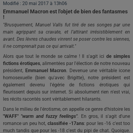
Modifié : 20 mai 2017 à 13h06
Emmanuel Macron est l'objet de bien des fantasmes
!
"Brusquement, Manuel Valls fut tiré de ses songes par une
main agrippant sa cravate, et l’attirant irrésistiblement en
avant. Des lèvres chaudes vinrent se poser contre les siennes,
il ne comprenait pas ce qui arrivait."
Alors que tout le monde se calme ! Il s'agit ici
de simples
fictions érotiques
, alimentées par l'élection de notre nouveau
président,
Emmanuel Macron
. Devenue une véritable icone
homosexuelle (bien qu'avec Brigitte), notre président est
également devenu l'égérie de fictions érotiques qui
fleurissent depuis sur internet. Si absolument rien n'est vrai,
les récits racontés sont véritablement hilarants.
Dans le milieu de l'érotisme, on appelle ce genre d'histoire les
"WAFF"
"warm and fuzzy feelings"
.
En gros, il s'agit d'une
romance un peu hot,
classifiée -17ans
: pour les -16 c'est too
much tandis que pour les -18 c'est du pipi de chat. Quoique.