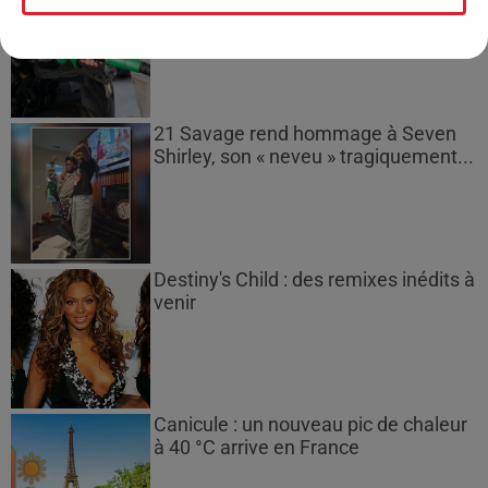
gazole et SP95-E10 au-dessus de...
21 Savage rend hommage à Seven
Shirley, son « neveu » tragiquement...
Destiny's Child : des remixes inédits à
venir
Canicule : un nouveau pic de chaleur
à 40 °C arrive en France