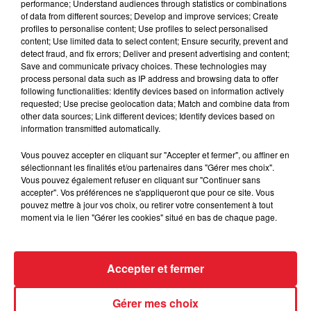
performance; Understand audiences through statistics or combinations
of data from different sources; Develop and improve services; Create
Des vitres tombent de la tour
profiles to personalise content; Use profiles to select personalised
Montparnasse : des désaccords
content; Use limited data to select content; Ensure security, prevent and
detect fraud, and fix errors; Deliver and present advertising and content;
entre...
Save and communicate privacy choices. These technologies may
process personal data such as IP address and browsing data to offer
following functionalities: Identify devices based on information actively
requested; Use precise geolocation data; Match and combine data from
other data sources; Link different devices; Identify devices based on
Incendies en Gironde : encore
information transmitted automatically.
plusieurs semaines avant
l'extinction...
Vous pouvez accepter en cliquant sur "Accepter et fermer", ou affiner en
sélectionnant les finalités et/ou partenaires dans "Gérer mes choix".
Vous pouvez également refuser en cliquant sur "Continuer sans
accepter". Vos préférences ne s'appliqueront que pour ce site. Vous
pouvez mettre à jour vos choix, ou retirer votre consentement à tout
Bouches-du-Rhône : les ossements
moment via le lien "Gérer les cookies" situé en bas de chaque page.
de deux militaires disparus...
Accepter et fermer
Gérer mes choix
Les prix des carburants explosent :