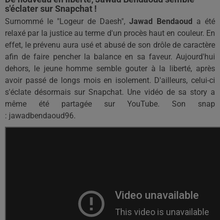
s'éclater sur Snapchat !
Surnommé
le "Logeur de
Daesh
",
Jawad
Bendaoud
a été
relaxé par la justice au terme d'un procès haut en couleur.
En
effet, le prévenu aura usé et abusé de son drôle de caractère
afin de faire pencher la balance en sa faveur.
Aujourd'hui
dehors
, le jeune homme semble
gouter
à la liberté, après
avoir passé de long
s mois
en isolement.
D'ailleurs, celui-ci
s'éclate désormais sur
Snapchat
.
Une vidéo de sa
story
a
même été partagée sur YouTube. Son snap
:
jawadbendaoud96
.