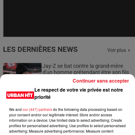
LES DERNIÈRES NEWS
Voir plus
Jay-Z se bat contre la grand-mère
d'un homme prétendant être son fils
Continuer sans accepter
Le respect de votre vie privée est notre
priorité
Cassie met fin à une ex-escorte
We and
our (447) partners
do the following data processing based on
masculine dans sa bataille...
your consent and/or our legitimate interest: Store and/or access
information on a device; Use limited data to select advertising; Create
profiles for personalised advertising; Use profiles to select personalised
advertising; Measure advertising performance; Measure content