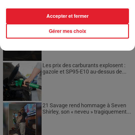
Accepter et fermer
Bouches-du-Rhône : les ossements
Gérer mes choix
de deux militaires disparus...
Les prix des carburants explosent :
gazole et SP95-E10 au-dessus de...
21 Savage rend hommage à Seven
Shirley, son « neveu » tragiquement...