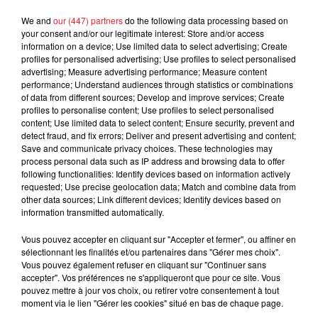
d'un homme prétendant être son fils
We and
our (447) partners
do the following data processing based on
your consent and/or our legitimate interest: Store and/or access
information on a device; Use limited data to select advertising; Create
profiles for personalised advertising; Use profiles to select personalised
advertising; Measure advertising performance; Measure content
performance; Understand audiences through statistics or combinations
Cassie met fin à une ex-escorte
of data from different sources; Develop and improve services; Create
masculine dans sa bataille...
profiles to personalise content; Use profiles to select personalised
content; Use limited data to select content; Ensure security, prevent and
detect fraud, and fix errors; Deliver and present advertising and content;
Save and communicate privacy choices. These technologies may
process personal data such as IP address and browsing data to offer
following functionalities: Identify devices based on information actively
requested; Use precise geolocation data; Match and combine data from
Des vitres tombent de la tour
other data sources; Link different devices; Identify devices based on
Montparnasse : des désaccords
information transmitted automatically.
entre...
Vous pouvez accepter en cliquant sur "Accepter et fermer", ou affiner en
sélectionnant les finalités et/ou partenaires dans "Gérer mes choix".
Vous pouvez également refuser en cliquant sur "Continuer sans
accepter". Vos préférences ne s'appliqueront que pour ce site. Vous
Incendies en Gironde : encore
pouvez mettre à jour vos choix, ou retirer votre consentement à tout
plusieurs semaines avant
moment via le lien "Gérer les cookies" situé en bas de chaque page.
l'extinction...