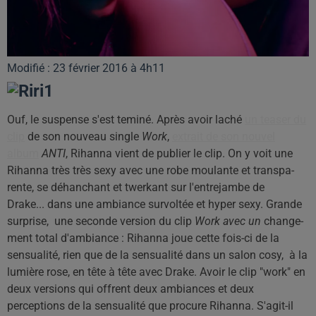
Modifié : 23 février 2016 à 4h11
Ouf, le suspense s'est teminé. Après avoir laché
un teaser du
clip
de son nouveau single
Work
,
extrait de son nouvel
album
ANTI
, Rihanna vient de publier le clip. On y voit une
Rihanna très très sexy avec une robe moulante et trans­pa­
rente, se déhan­chant et twer­kant sur l'en­trejambe de
Drake... dans une am­biance survoltée et hyper sexy. Grande
surprise, une seconde version du clip
Work avec un
chan­ge­
ment total d'am­biance : Rihanna joue cette fois-ci de la
sensua­lité, rien que de la sensualité dans un salon cosy, à la
lumière rose, en tête à tête avec Drake. Avoir le clip "work" en
deux versions qui offrent deux ambiances et deux
perceptions de la sensualité que procure Rihanna. S'agit-il