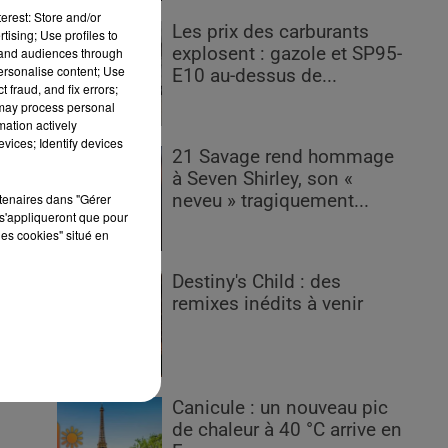
erest: Store and/or
Les prix des carburants
tising; Use profiles to
explosent : gazole et SP95-
tand audiences through
personalise content; Use
E10 au-dessus de...
 fraud, and fix errors;
 may process personal
mation actively
vices; Identify devices
21 Savage rend hommage
s
à Seven Shirley, son «
t
rtenaires dans "Gérer
neveu » tragiquement...
s'appliqueront que pour
les cookies" situé en
s
Destiny's Child : des
remixes inédits à venir
Canicule : un nouveau pic
de chaleur à 40 °C arrive en