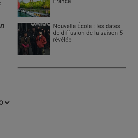
France
s
on
Nouvelle École : les dates
de diffusion de la saison 5
révélée
O