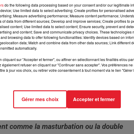
ers
do the following data processing based on your consent and/or our legitimate int
device; Use limited data to select advertising; Create profiles for personalised adver
matière d'orgasme...
vertising; Measure advertising performance; Measure content performance; Unders
ns of data from different sources; Develop and improve services; Create profiles to 
alised content; Use limited data to select content; Ensure security, prevent and detect
ertising and content; Save and communicate privacy choices. These technologies
 8000 femmes de 8 pays différents (France, Espagne, Italie,
and browsing data to offer following functionalities: Identify devices based on infor
eolocation data; Match and combine data from other data sources; Link different de
 qu'il en était de leur satisfaction sexuelle.
D'après les
nsmitted automatically.
 à atteindre le nirvana au lit... Ce qui place la France au top de
Pour en ajouter une couche : 37% des femmes française on
cliquant sur "Accepter et fermer", ou affiner en sélectionnant les finalités et/ou pa
 également refuser en cliquant sur "Continuer sans accepter". Vos préférences ne 
s, ce qui est le plus faible score. 31% des françaises simulent
tre à jour vos choix, ou retirer votre consentement à tout moment via le lien "Gérer 
. De plus, 25% de nos chères françaises n'ont pas eu d'orgasme lor
Gérer mes choix
Accepter et fermer
nt de célibat chez nous ainsi qu'une grande consommation de
uvent les techniques permettant en général
ent comme la masturbation ou la double