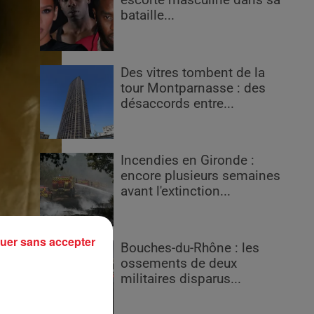
escorte masculine dans sa
bataille...
Des vitres tombent de la
tour Montparnasse : des
désaccords entre...
Incendies en Gironde :
encore plusieurs semaines
avant l'extinction...
uer sans accepter
Bouches-du-Rhône : les
ossements de deux
militaires disparus...