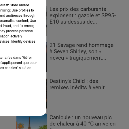
erest: Store and/or
Les prix des carburants
tising; Use profiles to
explosent : gazole et SP95-
tand audiences through
personalise content; Use
E10 au-dessus de...
 fraud, and fix errors;
 may process personal
ky
mation actively
ven
vices; Identify devices
21 Savage rend hommage
ait
à Seven Shirley, son «
ses
rtenaires dans "Gérer
neveu » tragiquement...
s'appliqueront que pour
les cookies" situé en
Destiny's Child : des
remixes inédits à venir
Canicule : un nouveau pic
de chaleur à 40 °C arrive en