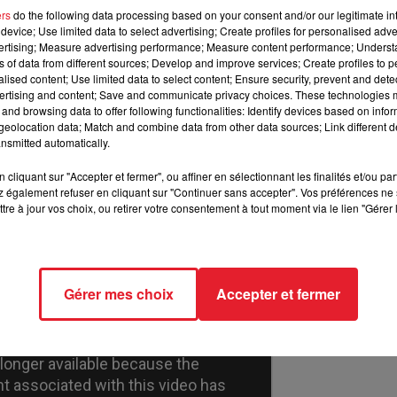
ers
do the following data processing based on your consent and/or our legitimate int
device; Use limited data to select advertising; Create profiles for personalised adver
vertising; Measure advertising performance; Measure content performance; Unders
ns of data from different sources; Develop and improve services; Create profiles to 
alised content; Use limited data to select content; Ensure security, prevent and detect
ertising and content; Save and communicate privacy choices. These technologies
it
Sabini, Alfie Solomons ou encore Luca Changretta, les
Pea
and browsing data to offer following functionalities: Identify devices based on infor
s semblent suivre le mouvement puisque la série réalisée par
Ste
eolocation data; Match and combine data from other data sources; Link different de
showrunner a annoncé en exclusivité que la série mafieuse ser
nsmitted automatically.
e BBC Two n'ait rien confirmé à ce sujet. Cillian Murphy et 
cliquant sur "Accepter et fermer", ou affiner en sélectionnant les finalités et/ou pa
 auraient d'ores et déjà donné leur accord.
 également refuser en cliquant sur "Continuer sans accepter". Vos préférences ne 
tre à jour vos choix, ou retirer votre consentement à tout moment via le lien "Gérer 
Gérer mes choix
Accepter et fermer