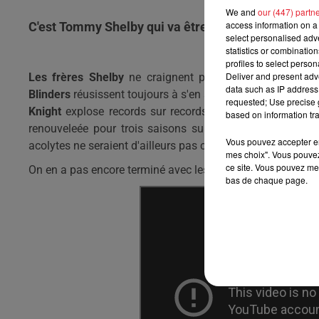
We and
our (447) partn
access information on a 
C'est Tommy Shelby qui va être content.
select personalised ad
statistics or combinatio
profiles to select person
Deliver and present adv
Les frères Shelby
ne craignent personnes. Que ce so
data such as IP address 
Blinders
réusissent toujours à s'en sortir et les audience
requested; Use precise g
Knight
explose records sur records. Pour fêter cela, le 
based on information tra
renouveleée pour trois saisons supplémentaires bien qu
Vous pouvez accepter en 
acolytes ne seraient d'ailleurs pas contre un peu de rab et
mes choix". Vous pouvez
ce site. Vous pouvez met
On en a pas encore terminé avec les Blinders...
bas de chaque page.