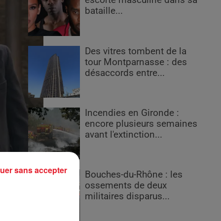
escorte masculine dans sa
bataille...
Des vitres tombent de la
tour Montparnasse : des
désaccords entre...
Incendies en Gironde :
encore plusieurs semaines
avant l'extinction...
uer sans accepter
Bouches-du-Rhône : les
ossements de deux
militaires disparus...