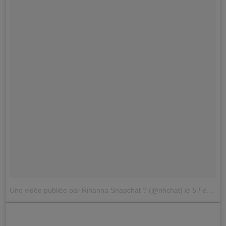
Une vidéo publiée par Rihanna Snapchat ? (@rihchat)
le
5 Févr. 2016 à 18h21 PST