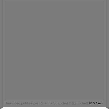
le
Une vidéo publiée par Rihanna Snapchat ? (@rihchat)
5 Févr.
2016 à 18h19 PST