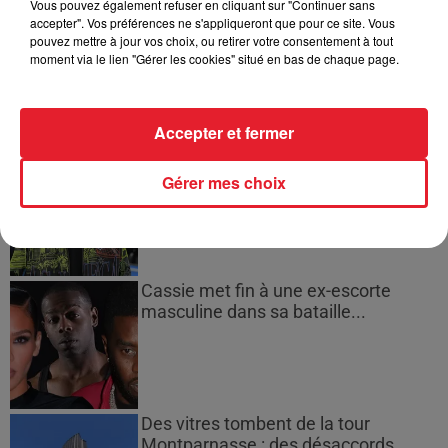
Vous pouvez également refuser en cliquant sur "Continuer sans
accepter". Vos préférences ne s'appliqueront que pour ce site. Vous
pouvez mettre à jour vos choix, ou retirer votre consentement à tout
Une vidéo publiée par Rihanna Snapchat ? (@rihchat)
le
5 Févr. 2016 à 17h54 PST
moment via le lien "Gérer les cookies" situé en bas de chaque page.
LES DERNIÈRES NEWS
Voir plus
Accepter et fermer
Jay-Z se bat contre la grand-mère
d'un homme prétendant être son fils
Gérer mes choix
Cassie met fin à une ex-escorte
masculine dans sa bataille...
Des vitres tombent de la tour
Montparnasse : des désaccords