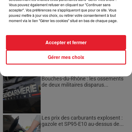
Des vitres tombent de la tour
Vous pouvez également refuser en cliquant sur "Continuer sans
Montparnasse : des désaccords
accepter". Vos préférences ne s'appliqueront que pour ce site. Vous
entre...
pouvez mettre à jour vos choix, ou retirer votre consentement à tout
moment via le lien "Gérer les cookies" situé en bas de chaque page.
Incendies en Gironde : encore
Accepter et fermer
plusieurs semaines avant
l'extinction...
Gérer mes choix
Bouches-du-Rhône : les ossements
de deux militaires disparus...
Les prix des carburants explosent :
gazole et SP95-E10 au-dessus de...