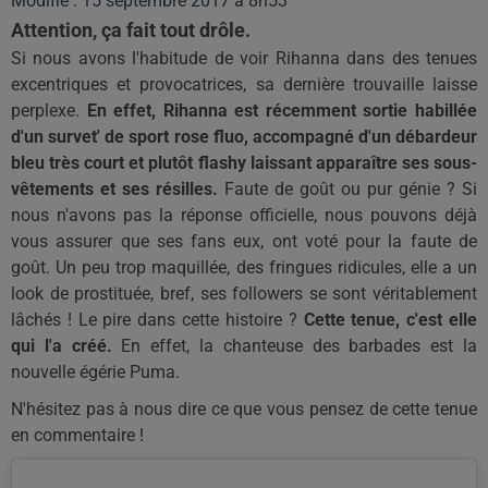
Modifié : 15 septembre 2017 à 8h53
Attention, ça fait tout drôle.
Si nous avons l'habitude de voir
Rihanna
dans des tenues
excentriques et provocatrices, sa dernière trouvaille laisse
perplexe.
En effet,
Rihanna
est récemment sortie habillée
d'un
survet'
de sport rose fluo, accompagné d'un débardeur
bleu très court et plutôt flashy laissant apparaître ses sous-
vêtements et ses résilles.
Faute de goût ou pur génie ?
Si
nous n'avons pas la réponse officielle, nous pouvons déjà
vous assurer que ses fans eux, ont voté pour la faute de
goût.
Un peu trop maquillée, des fringues ridicules, elle a un
look de prostituée, bref, ses
followers
se sont véritablement
lâchés !
Le pire dans cette histoire ?
Cette tenue, c'est elle
qui l'a créé.
En effet, la chanteuse des
barbades
est la
nouvelle égérie Puma.
N'hésitez pas à nous dire ce que vous pensez de cette tenue
en commentaire !