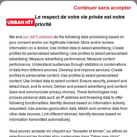
Continuer sans accepter
SS18 vibez. #FENTYXPUMA
Le respect de votre vie privée est notre
priorité
Une publication partagée par badgalriri (@badgalriri) le
11 Sept. 2017 à 5h57 PDT
We and
our (447) partners
do the following data processing based on
LES DERNIÈRES NEWS
Voir plus
your consent and/or our legitimate interest: Store and/or access
information on a device; Use limited data to select advertising; Create
profiles for personalised advertising; Use profiles to select personalised
Jay-Z se bat contre la grand-mère
advertising; Measure advertising performance; Measure content
d'un homme prétendant être son fils
performance; Understand audiences through statistics or combinations
of data from different sources; Develop and improve services; Create
profiles to personalise content; Use profiles to select personalised
content; Use limited data to select content; Ensure security, prevent and
detect fraud, and fix errors; Deliver and present advertising and content;
Save and communicate privacy choices. These technologies may
Cassie met fin à une ex-escorte
process personal data such as IP address and browsing data to offer
masculine dans sa bataille...
following functionalities: Identify devices based on information actively
requested; Use precise geolocation data; Match and combine data from
other data sources; Link different devices; Identify devices based on
information transmitted automatically.
Vous pouvez accepter en cliquant sur "Accepter et fermer", ou affiner en
sélectionnant les finalités et/ou partenaires dans "Gérer mes choix".