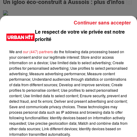
Un igloo éco-construit à Aussois
: plus d'infos
ici
Continuer sans accepter
Le respect de votre vie privée est notre
Village Tipi : plus d'infos
ici
priorité
We and
our (447) partners
do the following data processing based on
your consent and/or our legitimate interest: Store and/or access
information on a device; Use limited data to select advertising; Create
LES DERNIÈRES NEWS
profiles for personalised advertising; Use profiles to select personalised
Voir plus
advertising; Measure advertising performance; Measure content
performance; Understand audiences through statistics or combinations
of data from different sources; Develop and improve services; Create
Jay-Z se bat contre la grand-mère
profiles to personalise content; Use profiles to select personalised
d'un homme prétendant être son fils
content; Use limited data to select content; Ensure security, prevent and
detect fraud, and fix errors; Deliver and present advertising and content;
Save and communicate privacy choices. These technologies may
process personal data such as IP address and browsing data to offer
following functionalities: Identify devices based on information actively
requested; Use precise geolocation data; Match and combine data from
Cassie met fin à une ex-escorte
other data sources; Link different devices; Identify devices based on
masculine dans sa bataille...
information transmitted automatically.