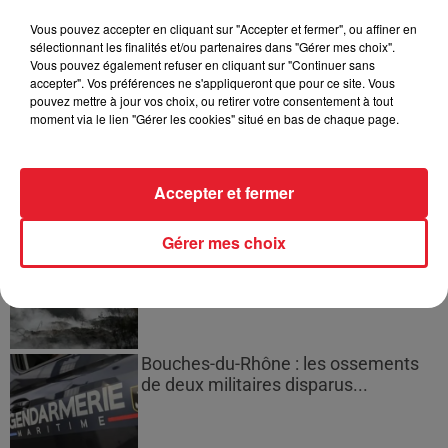
Vous pouvez accepter en cliquant sur "Accepter et fermer", ou affiner en
sélectionnant les finalités et/ou partenaires dans "Gérer mes choix".
Vous pouvez également refuser en cliquant sur "Continuer sans
accepter". Vos préférences ne s'appliqueront que pour ce site. Vous
Des vitres tombent de la tour
pouvez mettre à jour vos choix, ou retirer votre consentement à tout
Montparnasse : des désaccords
moment via le lien "Gérer les cookies" situé en bas de chaque page.
entre...
Accepter et fermer
Incendies en Gironde : encore
Gérer mes choix
plusieurs semaines avant
l'extinction...
Bouches-du-Rhône : les ossements
de deux militaires disparus...