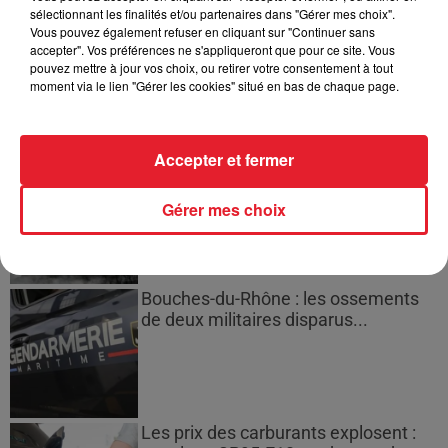
sélectionnant les finalités et/ou partenaires dans "Gérer mes choix".
Des vitres tombent de la tour
Vous pouvez également refuser en cliquant sur "Continuer sans
accepter". Vos préférences ne s'appliqueront que pour ce site. Vous
Montparnasse : des désaccords
pouvez mettre à jour vos choix, ou retirer votre consentement à tout
entre...
moment via le lien "Gérer les cookies" situé en bas de chaque page.
Accepter et fermer
Incendies en Gironde : encore
plusieurs semaines avant
l'extinction...
Gérer mes choix
Bouches-du-Rhône : les ossements
de deux militaires disparus...
Les prix des carburants explosent :