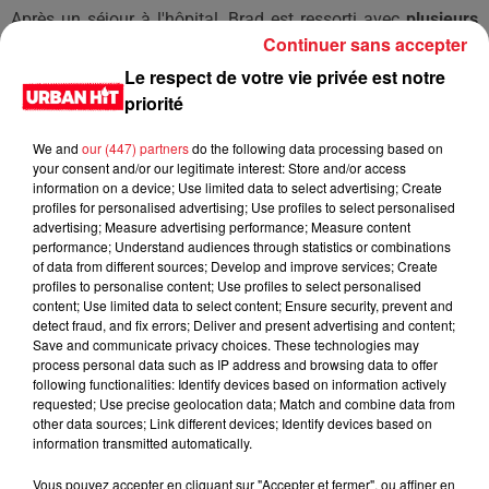
Après un séjour à l'hôpital, Brad est ressorti avec
plusieurs
Continuer sans accepter
côtes cassées, la colonne vertébrale dans une certaine
délicatesse, des ligaments complètement morts et un cou
Le respect de votre vie privée est notre
dans un sale état.
Cependant 4 années après, Brad a
priorité
totalement récupéré !
We and
our (447) partners
do the following data processing based on
LES DERNIÈRES NEWS
your consent and/or our legitimate interest: Store and/or access
Voir plus
information on a device; Use limited data to select advertising; Create
profiles for personalised advertising; Use profiles to select personalised
advertising; Measure advertising performance; Measure content
Jay-Z se bat contre la grand-mère
performance; Understand audiences through statistics or combinations
d'un homme prétendant être son fils
of data from different sources; Develop and improve services; Create
profiles to personalise content; Use profiles to select personalised
content; Use limited data to select content; Ensure security, prevent and
detect fraud, and fix errors; Deliver and present advertising and content;
Save and communicate privacy choices. These technologies may
process personal data such as IP address and browsing data to offer
Cassie met fin à une ex-escorte
following functionalities: Identify devices based on information actively
masculine dans sa bataille...
requested; Use precise geolocation data; Match and combine data from
other data sources; Link different devices; Identify devices based on
information transmitted automatically.
Vous pouvez accepter en cliquant sur "Accepter et fermer", ou affiner en