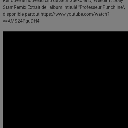
Retrouve le nouveau clip de Seth Gueko et Dj Weedim : Joey
Starr Remix Extrait de l'album intitulé "Professeur Punchline",
disponible partout https://www.youtube.com/watch?
v=AMS24PguDH4