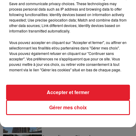
Voir plus
Save and communicate privacy choices. These technologies may
process personal data such as IP address and browsing data to offer
following functionalities: Identify devices based on information actively
Jay-Z se bat contre la grand-mère
requested; Use precise geolocation data; Match and combine data from
d'un homme prétendant être son fils
other data sources; Link different devices; Identify devices based on
information transmitted automatically.
Vous pouvez accepter en cliquant sur "Accepter et fermer", ou affiner en
sélectionnant les finalités et/ou partenaires dans "Gérer mes choix".
Vous pouvez également refuser en cliquant sur "Continuer sans
Cassie met fin à une ex-escorte
accepter". Vos préférences ne s'appliqueront que pour ce site. Vous
masculine dans sa bataille...
pouvez mettre à jour vos choix, ou retirer votre consentement à tout
moment via le lien "Gérer les cookies" situé en bas de chaque page.
Accepter et fermer
Des vitres tombent de la tour
Montparnasse : des désaccords
Gérer mes choix
entre...