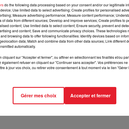
ers
do the following data processing based on your consent and/or our legitimate int
device; Use limited data to select advertising; Create profiles for personalised adver
les jeunes aux enjeux des européennes !
vertising; Measure advertising performance; Measure content performance; Unders
ns of data from different sources; Develop and improve services; Create profiles to 
alised content; Use limited data to select content; Ensure security, prevent and detect
ertising and content; Save and communicate privacy choices. These technologies
 Pour l'occasion,
Snapchat
a décidé de faire passer un petit
and browsing data to offer following functionalities: Identify devices based on infor
n divers filtres et autocollants ayant un rapport direct avec l
eolocation data; Match and combine data from other data sources; Link different de
ennes 2019"
. Ainsi, vous pourrez montrer à vos amis que vous av
nsmitted automatically.
 mais qui n'est pas inédite puisque Spotify a
cliquant sur "Accepter et fermer", ou affiner en sélectionnant les finalités et/ou pa
 également refuser en cliquant sur "Continuer sans accepter". Vos préférences ne 
tre à jour vos choix, ou retirer votre consentement à tout moment via le lien "Gérer 
ation qui vous informera directement de la date des élections
endre votre voix et décidez du futur de l'Europe. Les dates et les
uyez sur le bouton pour trouver les vôtres !",
peut-on ainsi lire s
24 ans à se rendre aux urnes.
Gérer mes choix
Accepter et fermer