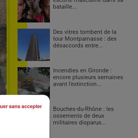
escorte masculine dans sa
bataille...
Des vitres tombent de la
tour Montparnasse : des
désaccords entre...
Incendies en Gironde :
encore plusieurs semaines
avant l'extinction...
uer sans accepter
Bouches-du-Rhône : les
ossements de deux
militaires disparus...