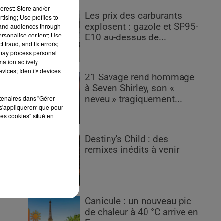
erest: Store and/or
Les prix des carburants
tising; Use profiles to
explosent : gazole et SP95-
tand audiences through
personalise content; Use
E10 au-dessus de...
 fraud, and fix errors;
 may process personal
mation actively
e
vices; Identify devices
21 Savage rend hommage
ez
à Seven Shirley, son «
rtenaires dans "Gérer
neveu » tragiquement...
s'appliqueront que pour
les cookies" situé en
Destiny's Child : des
ur
remixes inédits à venir
Canicule : un nouveau pic
de chaleur à 40 °C arrive en