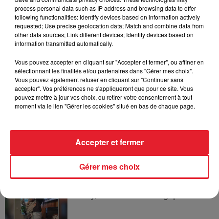
process personal data such as IP address and browsing data to offer
l'extinction...
following functionalities: Identify devices based on information actively
requested; Use precise geolocation data; Match and combine data from
other data sources; Link different devices; Identify devices based on
information transmitted automatically.
Bouches-du-Rhône : les ossements
Vous pouvez accepter en cliquant sur "Accepter et fermer", ou affiner en
de deux militaires disparus...
sélectionnant les finalités et/ou partenaires dans "Gérer mes choix".
Vous pouvez également refuser en cliquant sur "Continuer sans
accepter". Vos préférences ne s'appliqueront que pour ce site. Vous
pouvez mettre à jour vos choix, ou retirer votre consentement à tout
moment via le lien "Gérer les cookies" situé en bas de chaque page.
Les prix des carburants explosent :
gazole et SP95-E10 au-dessus de...
Accepter et fermer
Gérer mes choix
21 Savage rend hommage à Seven
Shirley, son « neveu » tragiquement...