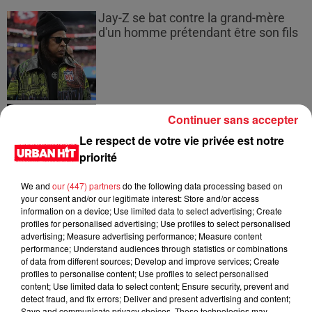
Jay-Z se bat contre la grand-mère
d'un homme prétendant être son fils
Cassie met fin à une ex-escorte
Continuer sans accepter
masculine dans sa bataille...
Le respect de votre vie privée est notre
priorité
We and
our (447) partners
do the following data processing based on
your consent and/or our legitimate interest: Store and/or access
Des vitres tombent de la tour
information on a device; Use limited data to select advertising; Create
Montparnasse : des désaccords
profiles for personalised advertising; Use profiles to select personalised
entre...
advertising; Measure advertising performance; Measure content
performance; Understand audiences through statistics or combinations
of data from different sources; Develop and improve services; Create
profiles to personalise content; Use profiles to select personalised
content; Use limited data to select content; Ensure security, prevent and
Incendies en Gironde : encore
detect fraud, and fix errors; Deliver and present advertising and content;
plusieurs semaines avant
Save and communicate privacy choices. These technologies may