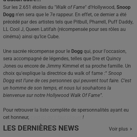
Sur les 2.651 étoiles du "
Walk of Fame
" d'Hollywood,
Snoop
Dogg
n'en sera que le 7e rappeur. En effet, ce dernier a été
précédé par des artistes tels que Pitbull, Pharrell, Puff Daddy,
LL Cool J, Queen Latifah (récompensée pour ses rôles au
cinéma) ainsi qu'Ice Cube.
Une sacrée récompense pour le
Dogg
qui, pour l'occasion,
sera accompagné de légendes, telles que Dre et Quincy
Jones ou encore de Jimmy Kimmel et sa proche famille. Un
choix qu'explique la directrice du walk of fame :“
Snoop
Dogg est l’une de ces personnes qui peuvent tout faire. C’est
un homme de son temps, et nous lui souhaitons la
bienvenue sur notre Hollywood Walk Of Fame”.
Pour retrouver la liste complète de spersonnalités ayant eu
cet honneur,
c'est ici qu'il faut cliquer
!
LES DERNIÈRES NEWS
Voir plus