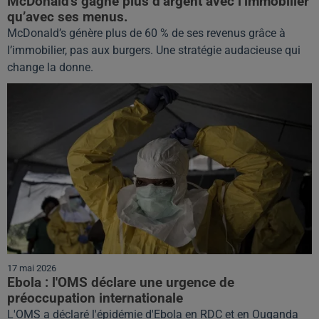
McDonald’s gagne plus d’argent avec l’immobilier
qu’avec ses menus.
McDonald’s génère plus de 60 % de ses revenus grâce à
l’immobilier, pas aux burgers. Une stratégie audacieuse qui
change la donne.
17 mai 2026
Ebola : l'OMS déclare une urgence de
préoccupation internationale
L'OMS a déclaré l'épidémie d'Ebola en RDC et en Ouganda