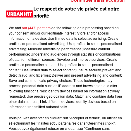
La République démocratique du Congo fait face à une
Le respect de votre vie privée est notre
épidémie d'Ebola alarmante avec plus de 100 morts et 395
priorité
cas suspects.
We and
our (447) partners
do the following data processing based on
your consent and/or our legitimate interest: Store and/or access
information on a device; Use limited data to select advertising; Create
profiles for personalised advertising; Use profiles to select personalised
advertising; Measure advertising performance; Measure content
performance; Understand audiences through statistics or combinations
of data from different sources; Develop and improve services; Create
profiles to personalise content; Use profiles to select personalised
content; Use limited data to select content; Ensure security, prevent and
detect fraud, and fix errors; Deliver and present advertising and content;
Save and communicate privacy choices. These technologies may
process personal data such as IP address and browsing data to offer
following functionalities: Identify devices based on information actively
requested; Use precise geolocation data; Match and combine data from
18 mai 2026
other data sources; Link different devices; Identify devices based on
Apple et OpenAI : le conflit inattendu
information transmitted automatically.
Apple et OpenAI, créateur de ChatGPT, pourraient se retrouver
Vous pouvez accepter en cliquant sur "Accepter et fermer", ou affiner en
en procès suite à une collaboration décevante.
sélectionnant les finalités et/ou partenaires dans "Gérer mes choix".
Vous pouvez également refuser en cliquant sur "Continuer sans